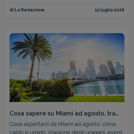
alto livello e una economica, con il clima
dalla parte giusta.
di La Redazione
15 luglio 2026
Cosa sapere su Miami ad agosto, tra
clima, eventi e viaggio
Cosa aspettarti da Miami ad agosto: clima
caldo e umido, stagione degli uragani, eventi