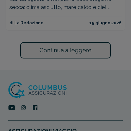
secca: clima asciutto, mare caldo e cieli
limpidi. Guida con eventi, prezzi voli 2026 e
consigli pratici.
di La Redazione
19 giugno 2026
Continua a leggere