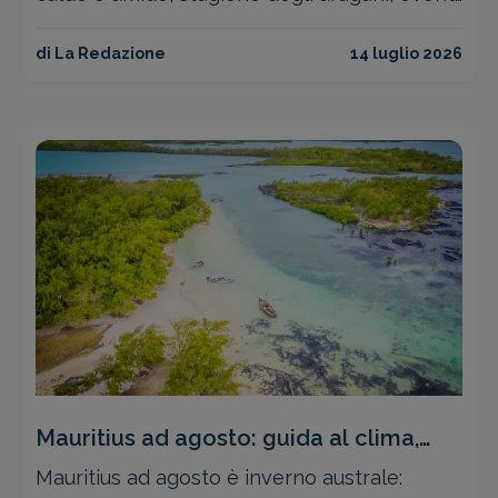
come il Miami Spice e consigli pratici per
organizzare il viaggio.
di La Redazione
14 luglio 2026
Mauritius ad agosto: guida al clima,
cosa fare e quale costa scegliere
Mauritius ad agosto è inverno australe: