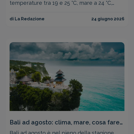
temperature tra 19 e 25 °C, mare a 24 °C,
piogge scarse e venti alisei. Cosa fare e
dove andare.
di La Redazione
24 giugno 2026
Bali ad agosto: clima, mare, cosa fare
e prezzi voli 2026
Bali ad agosto è nel pieno della stagione