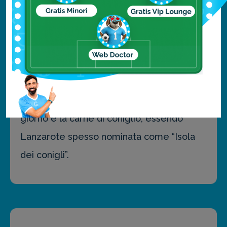
specie nelle varietà di “sopa de cebollas”
(cipolle) o “potajes” di origine portoghese,
insaporiti anche con carne. Le varietà
tipiche dell’isola sono il “potaje de berro”
(crescione) e “de garbanzos” (di ceci). Da
provare inoltre il pesce freschissimo del
giorno e la carne di coniglio, essendo
Lanzarote spesso nominata come “Isola
dei conigli”.