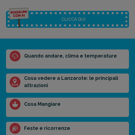
CLICCA QUI
Riassunto dell'articolo
Quando andare, clima e temperature
Scegli il formato del riassunto
Breve
Medio
Punti chiave
Cosa vedere a Lanzarote: le principali
attrazioni
Ottieni un preventivo personalizzato per la tua
Cosa Mangiare
prossima destinazione di viaggio.
FAI PREVENTIVO
Feste e ricorrenze