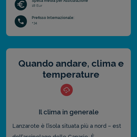
Spesa media per Assicurazione
18 Eur
Prefisso Internazionale:
+34
Quando andare, clima e
temperature
Il clima in generale
Lanzarote è l’isola situata più a nord – est
dell’arcipelago delle Canarie. È