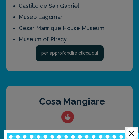
Castillo de San Gabriel
Museo Lagomar
Cesar Manrique House Museum
Museum of Piracy
per approfondire clicca qui
Cosa Mangiare
A Lanzarote non potrete fare a meno di