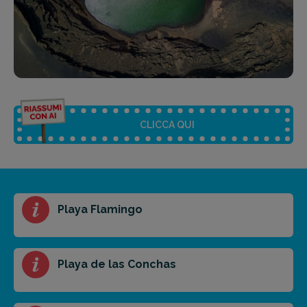
CLICCA QUI
Riassunto dell'articolo
Playa Flamingo
Scegli il formato del riassunto
Breve
Medio
Punti chiave
Playa de las Conchas
Ottieni un preventivo personalizzato per la tua