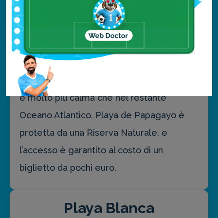
Si tratta infatti di una spiaggia in sabbia
dorata racchiusa dalla cornice scura delle
rocce laviche tipiche di
Lanzarote
: per
contrasto, l’acqua assume toni che
oscillano tra il blu e il verde smeraldo, ed
è molto più calma che nel restante
Oceano Atlantico. Playa de Papagayo è
protetta da una Riserva Naturale, e
l’accesso è garantito al costo di un
biglietto da pochi euro.
Playa Blanca