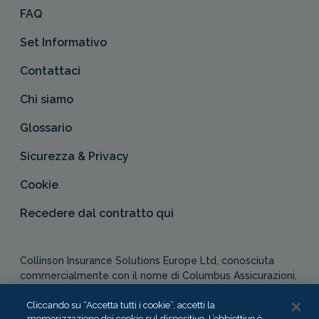
FAQ
Set Informativo
Contattaci
Chi siamo
Glossario
Sicurezza & Privacy
Cookie
Recedere dal contratto qui
Collinson Insurance Solutions Europe Ltd, conosciuta
commercialmente con il nome di Columbus Assicurazioni,
è autorizzata e regolata dal Malta Financial Services
Authority in qualità di agente assicurativo (Distribution Act
Cliccando su “Accetta tutti i cookie”, accetti la
memorizzazione dei cookie sul dispositivo. L’obbiettivo è