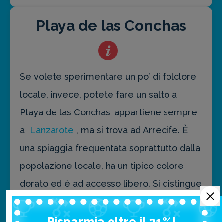
Playa de las Conchas
Se volete sperimentare un po’ di folclore
locale, invece, potete fare un salto a
Playa de las Conchas: appartiene sempre
a
Lanzarote
, ma si trova ad Arrecife. È
una spiaggia frequentata soprattutto dalla
popolazione locale, ha un tipico colore
dorato ed è ad accesso libero. Si distingue
una prima parte dove l’acqua è molto
mossa ed è sconsigliata la balneazione, a
Risparmia oltre il 21%!