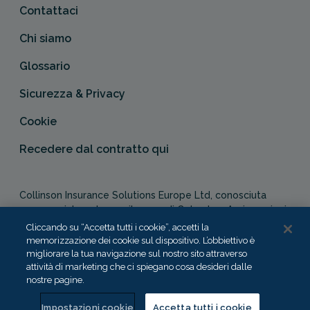
Contattaci
Chi siamo
Glossario
Sicurezza & Privacy
Cookie
Recedere dal contratto qui
Collinson Insurance Solutions Europe Ltd, conosciuta
commercialmente con il nome di Columbus Assicurazioni,
è autorizzata e regolata dal Malta Financial Services
Cliccando su “Accetta tutti i cookie”, accetti la
Authority in qualità di agente assicurativo (Distribution Act
memorizzazione dei cookie sul dispositivo. L’obbiettivo è
-Cap. 487). In Italia, Columbus Assicurazioni è soggetta
migliorare la tua navigazione sul nostro sito attraverso
attività di marketing che ci spiegano cosa desideri dalle
alla vigilanza dell’IVASS.
nostre pagine.
Impostazioni cookie
Accetta tutti i cookie