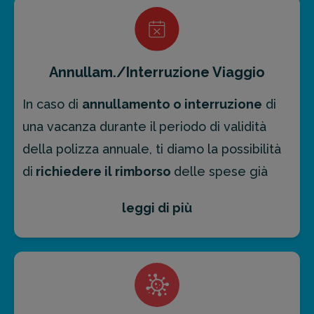
deprezzamento dovuto all’uso), oppure il
rimborso dei costi sostenuti
per la
riparazione presso un centro di assistenza.
Annullam./Interruzione Viaggio
La
franchigia
prevista è di
€150,00
In caso di
annullamento o interruzione
di
eliminabile acquistando l'estensione "
Zero
una vacanza durante il periodo di validità
Franchigia
".
della polizza annuale, ti diamo la possibilità
di
richiedere il rimborso
delle spese già
sostenute.
leggi di più
Columbus Assicurazioni ti offre, infatti, un
rimborso
fino a € 2000,00 a persona
e
l’eliminazione della franchigia di €75,00
aggiungendo l’opzione “
Zero Franchigia
”.
La