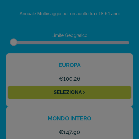
Il ritardo prevede un indennizzo di
€ 20
Annuale Multiviaggio per un adulto tra i 18-64 anni
ogni 10 ore consecutive di ritardo
La copertura prevede un massimale di
€ 200 a persona
Limite Geografico
(per l'intera vacanza)
L’assicurato deve registrarsi al check-
in entro l'ora stabilita
EUROPA
€100.26
SELEZIONA
MONDO INTERO
€147.90