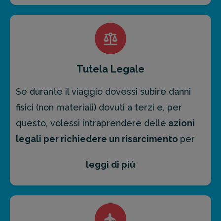
un arto), è possibile richiedere ed ottenere
la liquidazione di un
indennizzo
fino a un
massimo di
€ 25.000
.
In caso di decesso, invece (verificatosi
Tutela Legale
secondo le modalità e i termini individuati
Se durante il viaggio dovessi subire danni
nel contratto di stipula dell’assicurazione) ai
fisici (non materiali) dovuti a terzi e, per
parenti più prossimi è riconosciuta la
questo, volessi intraprendere delle
azioni
possibilità di richiedere il risarcimento.
legali per richiedere un risarcimento
per
danni derivanti da decesso, malattia o
leggi di più
infortunio, le nostre polizze ti offrono una
copertura
fino a € 10.000
per procedere
tramite vie legali.