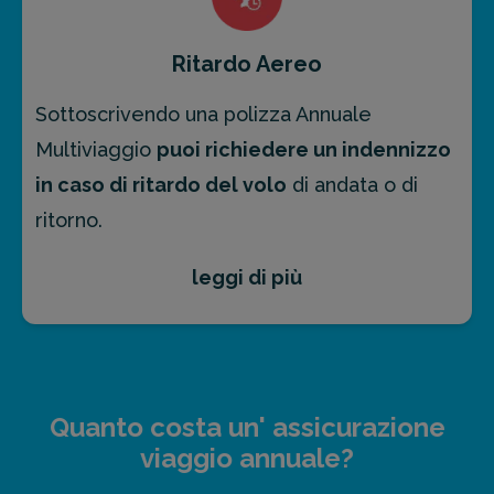
Ritardo Aereo
Sottoscrivendo una polizza Annuale
Multiviaggio
puoi richiedere un indennizzo
in caso di ritardo del volo
di andata o di
ritorno.
leggi di più
Alla copertura per il ritardo aereo si
applicano diverse condizioni, tra cui:
Sono coperti voli sia per l'
estero
che
per l'
Italia
Quanto costa un' assicurazione
Il ritardo deve essere di almeno
10
viaggio annuale?
ore consecutive