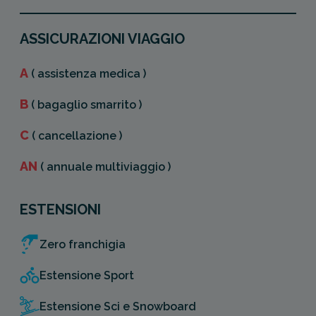
secondo viaggio
.
ASSICURAZIONI VIAGGIO
Il
secondo vantaggio
è che, una
A
( assistenza medica )
volta sottoscritta,
non dovrai
perdere tempo
a sottoscrivere
B
( bagaglio smarrito )
una nuova polizza viaggio ogni
C
volta che parti.
( cancellazione )
AN
( annuale multiviaggio )
Attenzione
però,
non
conviene
acquistare questa polizza se hai
ESTENSIONI
intenzione di andare in vacanza per
più di 31 giorni consecutivi
.
Zero franchigia
Estensione Sport
Estensione Sci e Snowboard