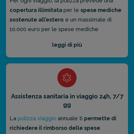
Per ogni viaggio, la polizza prevede una
copertura illimitata
per le
spese mediche
sostenute all’estero
e un massimale di
10.000 euro per le spese mediche
sostenute in Italia
leggi di più
Le
spese per il ricovero ospedaliero
,
invece, sono coperte per un
massimo di 120
giorni
.
Franchigia
: la polizza prevede una
Assistenza sanitaria in viaggio 24h, 7/7
franchigia di
€ 100 a persona e a sinistro
,
gg
eliminabile applicando l'opzione
Zero
La
polizza viaggio
annuale ti
permette di
Franchigia
.
richiedere il rimborso delle spese