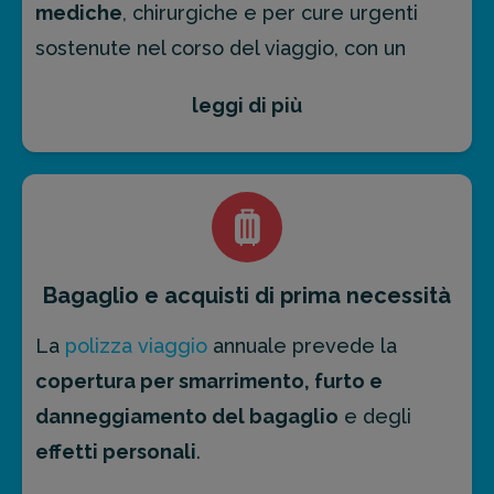
mediche
, chirurgiche e per cure urgenti
sostenute nel corso del viaggio, con un
massimale illimitato
per tutti i viaggi
leggi di più
effettuati all’estero.
La garanzia si estende, inoltre, alle spese
per
cure dentistiche urgenti
che non
possono essere rinviate, come, ad esempio,
medicazioni, otturazioni o estrazioni, con
Bagaglio e acquisti di prima necessità
copertura fino a un massimo di € 300,00
.
La
polizza viaggio
annuale prevede la
Potrai contattare la nostra
centrale
copertura per smarrimento, furto e
operativa h24 e 7 giorni su 7
per richiedere
danneggiamento del bagaglio
e degli
assistenza medica.
effetti personali
.