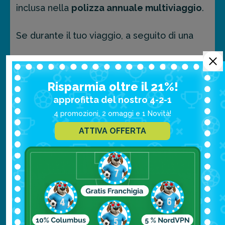
inclusa nella
polizza annuale multiviaggio
.
Se durante il tuo viaggio, a seguito di una
malattia o di un infortunio, fosse necessario
leggi di più
il rimpatrio, puoi richiederlo
contattando la
centrale operativa
Risparmia oltre il 21%!
approfitta del nostro 4-2-1
4 promozioni, 2 omaggi e 1 Novità!
ATTIVA OFFERTA
Trasporto medico d’urgenza
La copertura per il “
Trasporto medico
d’Urgenza”
è inclusa nella polizza annuale
multiviaggio.