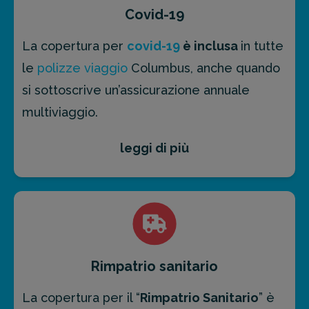
polizza viaggio
annullamento di Columbus
Covid-19
Assicurazioni è valida anche in caso di
La copertura per
covid-19
è inclusa
in tutte
malattia a seguito di contagio da
Covid-19
.
le
polizze viaggio
Columbus, anche quando
si sottoscrive un’assicurazione annuale
multiviaggio.
leggi di più
Questa copertura
prevede limitazioni
riportate nel documento “
Condizioni
Generali
”.
Rimpatrio sanitario
La copertura per il “
Rimpatrio Sanitario
” è