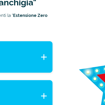
ranchigia"
Si possono distinguere due tipologie di
franchigia:
ti la "
Estensione Zero
relativa:
in questo caso, non è
previsto il rimborso al di sotto di una
certa somma ma, se questa somma
viene superata, il rimborso è
completo. Per esempio, se la
franchigia pattuita fosse di 2000€ e
il danno di 1500€, il costo sarebbe
totalmente a carico dell’assicurato.
azione è l'importo
Tuttavia, se il sinistro fosse di
propria prima che
2500€, l’assicurazione coprirebbe
 costi
.
l’intero danno.
assoluta o fissa:
la quota resta