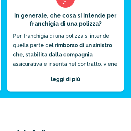
In generale, che cosa si intende per
franchigia di una polizza?
Per franchigia di una polizza si intende
quella parte del
rimborso di un sinistro
che, stabilita dalla compagnia
assicurativa e inserita nel contratto, viene
addebitata all’assicurato.
leggi di più
Ciò significa che,
nel momento
di
emettere il
rimborso,
questa
cifra verrà
detratta dalla somma
che quest’ultimo
riceverà.