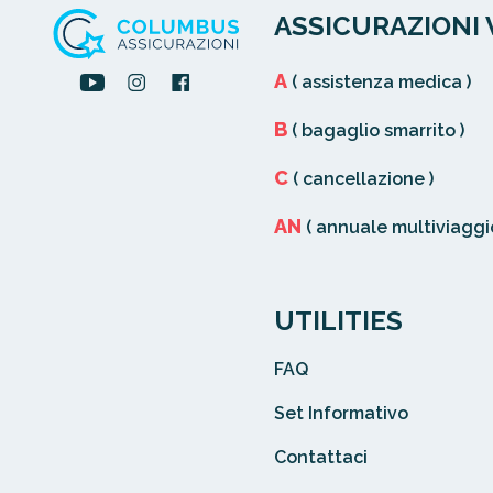
numero fisso, ma una percentuale dell'im
ASSICURAZIONI 
sinistro.
La franchigia fissa
è diversa
dalla "
franch
A
( assistenza medica )
"
relativa
", in cui l'importo della franchig
Ad esempio, se la tua polizza ha una fran
dell'importo totale del sinistro.
B
( bagaglio smarrito )
10% e subisci un danno del valore di €10
€100 (10% di €1000) prima che
l'assicura
C
( cancellazione )
coprire i costi.
Se il danno è di €500, pa
AN
( annuale multiviaggio
€500).
La
franchigia relativa
può quindi variar
UTILITIES
dell'entità del danno
.Questo tipo
di fra
certi tipi di assicurazioni, come quelle sul
FAQ
costi possono variare notevolmente da un s
Set Informativo
Contattaci
Come sempre,
è importante leggere
at