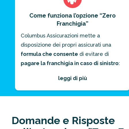
Formula ABC: 75€
Come funziona l’opzione “Zero
Franchigia”
Annullamento, Interruzione Viaggio
:
Columbus Assicurazioni mette a
disposizione dei propri assicurati una
Formula ABC: 75€
formula che consente
di evitare di
pagare la franchigia in caso di sinistro
:
si tratta della “
Zero Franchigia
”,
leggi di più
un’opzione che comporta l’eliminazione
totale delle franchigie.
L’opzione
“Zero Franchigia” può essere
attivata al momento della
Domande e Risposte
sottoscrizione
di una delle polizze e il