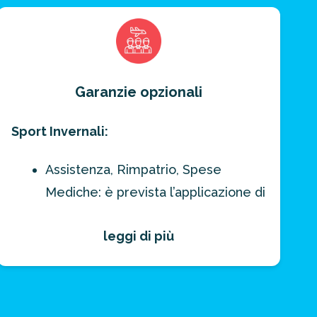
Garanzie opzionali
Sport Invernali:
Assistenza, Rimpatrio, Spese
Mediche: è prevista l’applicazione di
una franchigia pari a 100€
leggi di più
Noleggio Sci e Sci Pack:
applicazione di una franchigia di 75€
per tutte le formule (A, AB, ABC,
Multiviaggio)