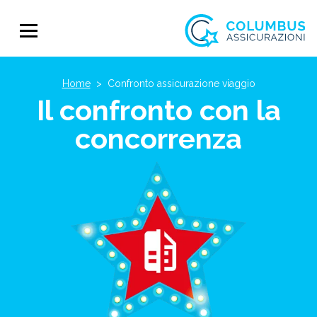
Home
>
Confronto assicurazione viaggio
Il confronto con la
concorrenza