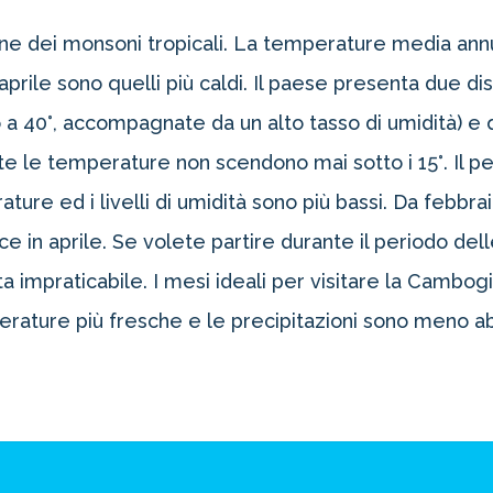
ne dei monsoni tropicali. La temperature media annua
le sono quelli più caldi. Il paese presenta due dist
a 40°, accompagnate da un alto tasso di umidità) e
otte le temperature non scendono mai sotto i 15°. Il pe
ure ed i livelli di umidità sono più bassi. Da febb
ce in aprile. Se volete partire durante il periodo de
a impraticabile. I mesi ideali per visitare la Cambo
oltre il 21%!
perature più fresche e le precipitazioni sono meno a
tro 4-2-1
1 Novità!
ERTA