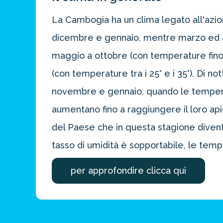
La Cambogia ha un clima legato all'azio
dicembre e gennaio, mentre marzo ed apri
maggio a ottobre (con temperature fino 
(con temperature tra i 25° e i 35°). Di n
novembre e gennaio, quando le temperat
aumentano fino a raggiungere il loro api
del Paese che in questa stagione divent
Risparmia 
tasso di umidità è sopportabile, le tem
approfitta del nos
per approfondire clicca qui
4 promozioni, 2 omaggi e 
ATTIVA OFF