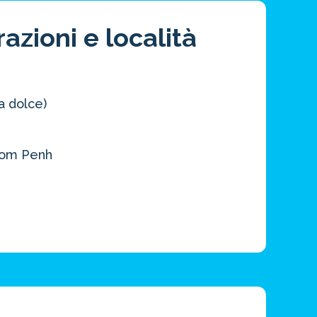
azioni e località
ua dolce)
nom Penh