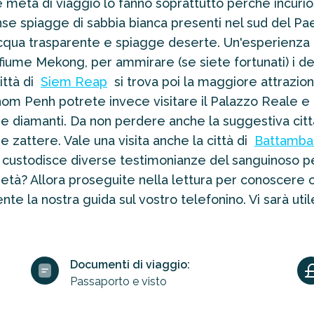
 meta di viaggio lo fanno soprattutto perché incurio
e spiagge di sabbia bianca presenti nel sud del Pae
cqua trasparente e spiagge deserte. Un'esperienza i
fiume Mekong, per ammirare (se siete fortunati) i delf
ittà di
Siem Reap
si trova poi la maggiore attrazion
nom Penh potrete invece visitare il Palazzo Reale e
o e diamanti. Da non perdere anche la suggestiva ci
 e zattere. Vale una visita anche la città di
Battamba
 custodisce diverse testimonianze del sanguinoso per
rietà? Allora proseguite nella lettura per conoscere 
e la nostra guida sul vostro telefonino. Vi sarà utile
Documenti di viaggio:
Passaporto e visto