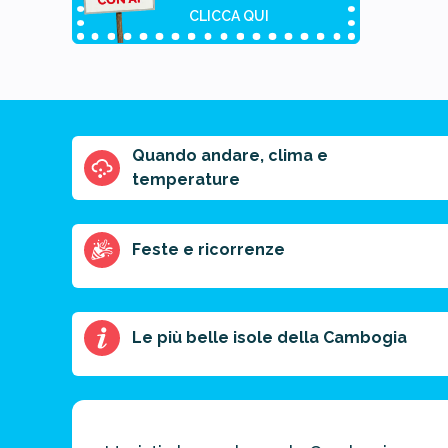
CLICCA QUI
Quando andare, clima e
Riassunto
temperature
dell'articolo
Scegli il formato
del riassunto
Feste e ricorrenze
Breve
Medio
Punti chiave
Le più belle isole della Cambogia
Ottieni un
preventivo
personalizzato
per la tua