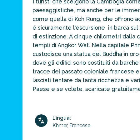
I turisti che scelgono la Cambogia come
prossima
destinazione
paesaggistiche, ma anche per le immens
di viaggio.
come quella di Koh Rung, che offrono a
è sicuramente l'escursione in barca sul 
FAI
di estinzione. A cinque chilometri dalla c
PREVENTIVO
templi di Angkor Wat. Nella capitale Ph
custodisce una statua del Buddha in or
dove gli edifici sono costituiti da barche
tracce del passato coloniale francese e
lasciati tentare da tanta ricchezza e va
Paese e se volete, scaricate gratuitament
Lingua:
Khmer, Francese