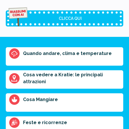
CLICCA QUI
Riassunto dell'articolo
Quando andare, clima e temperature
Scegli il formato del riassunto
Breve
Medio
Punti chiave
Cosa vedere a Kratie: le principali
attrazioni
Ottieni un preventivo personalizzato per la tua
Cosa Mangiare
prossima destinazione di viaggio.
FAI PREVENTIVO
Feste e ricorrenze