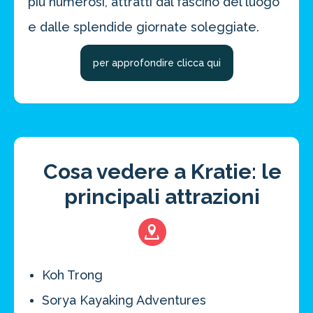
più numerosi, attratti dal fascino del luogo
e dalle splendide giornate soleggiate.
per approfondire clicca qui
Cosa vedere a Kratie: le
principali attrazioni
Koh Trong
Risparmia oltre il 21%!
approfitta del nostro 4-2-1
Sorya Kayaking Adventures