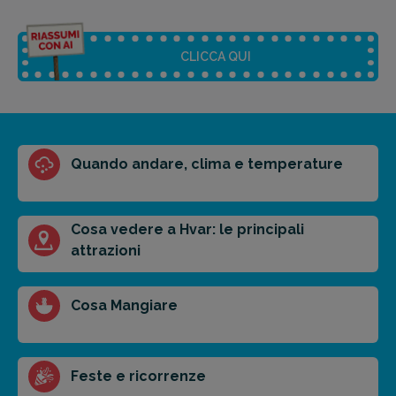
CLICCA QUI
Riassunto dell'articolo
Quando andare, clima e temperature
Scegli il formato del riassunto
Breve
Medio
Punti chiave
Cosa vedere a Hvar: le principali
attrazioni
Ottieni un preventivo personalizzato per la tua
Cosa Mangiare
prossima destinazione di viaggio.
FAI PREVENTIVO
Feste e ricorrenze