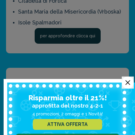
Citadella di Fortica
Santa Maria della Misericordia (Vrboska)
Isole Spalmadori
per approfondire clicca qui
Cosa Mangiare
Risparmia oltre il 21%!
approfitta del nostro 4-2-1
4 promozioni, 2 omaggi e 1 Novità!
Siete su una splendida isola: facile
ATTIVA OFFERTA
prevedere, quindi, che il must della cucina