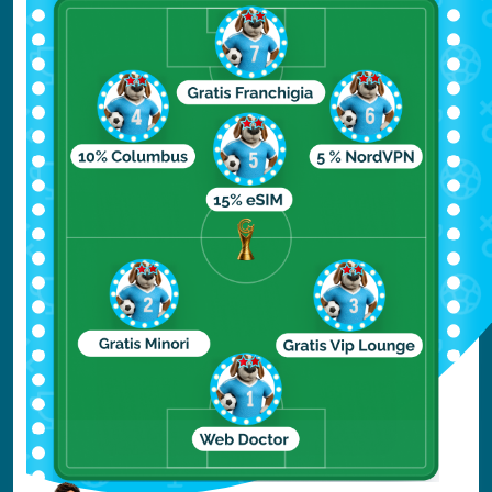
locale è senz’altro il pesce! Il nostro
consiglio è scegliere trattorie o locali che
costruiscono il menù in base al pescato del
giorno, per avere prodotti freschissimi.
Una delle specialità da provare è il brodet,
una zuppa di pesce molto tipica, a cui far
seguire volendo la gregada, un piatto a
base di pesce e patate gratinati, oltre a
crostacei e frutti di mare. Se però amate
la carne, nessun problema: potrete
compensare con la pasticada, una carne
stufata nel lardo e insaporita con vino e