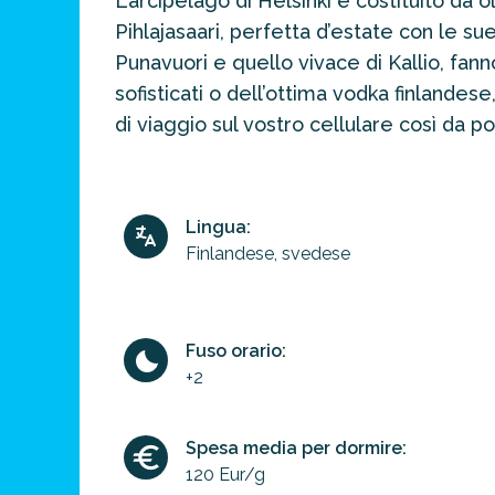
L’arcipelago di Helsinki è costituito da o
prossima
destinazione
Pihlajasaari, perfetta d’estate con le sue
di viaggio.
Punavuori e quello vivace di Kallio, fanno
sofisticati o dell’ottima vodka finlande
FAI
di viaggio sul vostro cellulare così da 
PREVENTIVO
Lingua:
Finlandese, svedese
Fuso orario:
+2
Spesa media per dormire:
120 Eur/g