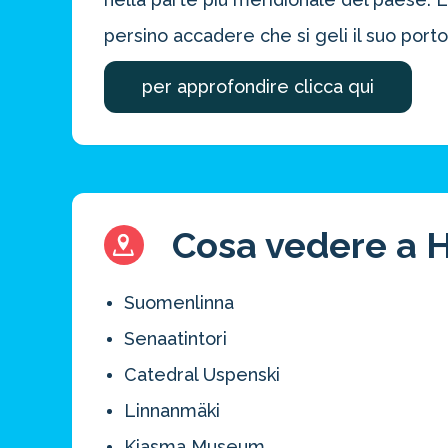
persino accadere che si geli il suo porto
per approfondire clicca qui
Cosa vedere a He
Risparmia 
Suomenlinna
approfitta del nos
Senaatintori
4 promozioni, 2 omaggi e 
Catedral Uspenski
ATTIVA OFF
Linnanmäki
Kiasma Museum