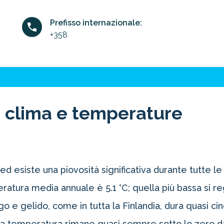
Prefisso internazionale:
+358
 clima e temperature
d esiste una piovosità significativa durante tutte le
tura media annuale è 5.1 °C; quella più bassa si reg
ungo e gelido, come in tutta la Finlandia, dura quasi c
 La temperatura rimane quasi sempre sotto lo zero 