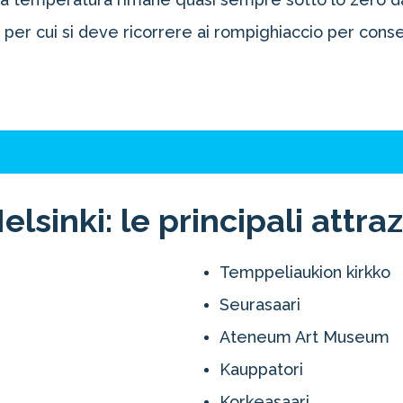
 per cui si deve ricorrere ai rompighiaccio per consen
lsinki: le principali attraz
oltre il 21%!
Temppeliaukion kirkko
tro 4-2-1
Seurasaari
1 Novità!
Ateneum Art Museum
ERTA
Kauppatori
Korkeasaari