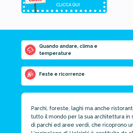
CLICCA QUI
Quando andare, clima e
Riassunto
temperature
dell'articolo
Scegli il formato
del riassunto
Feste e ricorrenze
Breve
Medio
Punti chiave
Parchi, foreste, laghi ma anche ristoranti
Ottieni un
preventivo
tutto il mondo per la sua architettura in
personalizzato
di parchi ed aree verdi, che ricoprono un
per la tua