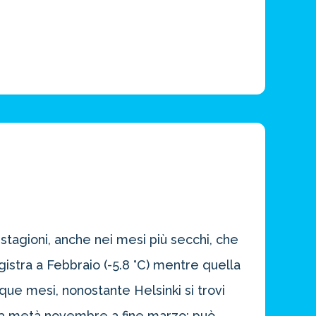
 stagioni, anche nei mesi più secchi, che
istra a Febbraio (-5.8 °C) mentre quella
inque mesi, nonostante Helsinki si trovi
da metà novembre a fine marzo; può