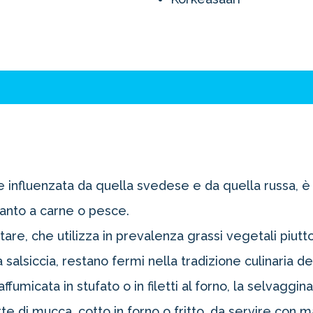
e influenzata da quella svedese e da quella russa, 
canto a carne o pesce.
tare, che utilizza in prevalenza grassi vegetali piutt
lsiccia, restano fermi nella tradizione culinaria del
a affumicata in stufato o in filetti al forno, la selvaggin
te di mucca, cotto in forno o fritto, da servire con 