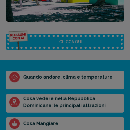
CLICCA QUI
Riassunto dell'articolo
Quando andare, clima e temperature
Scegli il formato del riassunto
Breve
Medio
Punti chiave
Cosa vedere nella Repubblica
Dominicana: le principali attrazioni
Ottieni un preventivo personalizzato per la tua
Cosa Mangiare
prossima destinazione di viaggio.