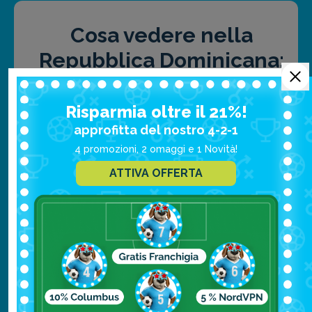
Cosa vedere nella
Repubblica Dominicana:
le principali attrazioni
Risparmia oltre il 21%!
approfitta del nostro 4-2-1
4 promozioni, 2 omaggi e 1 Novità!
Santo Domingo
ATTIVA OFFERTA
Punta Cana
Samanà
Puerto Plata
La Romana
Parco Nazionale Sottomarino di La
Caleta