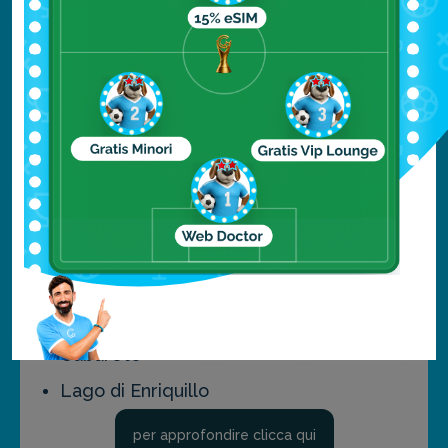
Los Haitises
Cascate del Demajagua
Altos de Chavon
Santiago de Los Caballeros
Isola di Saona
Monte Cristi
Isola di Catalina
Bayahibe
Pedernales
Cabarete
Lago di Enriquillo
per approfondire clicca qui