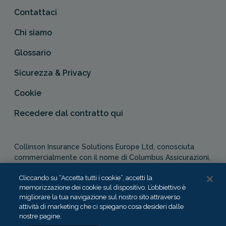
Contattaci
Chi siamo
Glossario
Sicurezza & Privacy
Cookie
Recedere dal contratto qui
Collinson Insurance Solutions Europe Ltd, conosciuta
commercialmente con il nome di Columbus Assicurazioni,
è autorizzata e regolata dal Malta Financial Services
Cliccando su “Accetta tutti i cookie”, accetti la
Authority in qualità di agente assicurativo (Distribution Act
memorizzazione dei cookie sul dispositivo. L’obbiettivo è
-Cap. 487). In Italia, Columbus Assicurazioni è soggetta
migliorare la tua navigazione sul nostro sito attraverso
alla vigilanza dell’IVASS.
attività di marketing che ci spiegano cosa desideri dalle
nostre pagine.