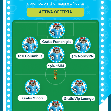
4 promozioni, 2 omaggi e 1 Novità!
ATTIVA OFFERTA
Cosa mangiare
Mangiare a Melbourne non è certo un
problema: la capitale offre infatti un vero
e proprio mix di culture culinarie. Regina
della cucina cittadina è sicuramente la
carne e il tradizionale “sunday roast”,
composto da carni accompagnate da