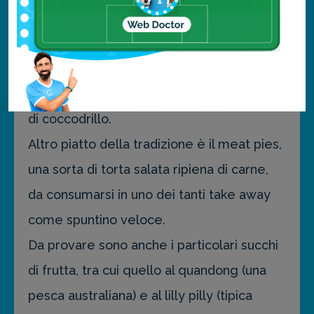
patate arrosto, verdure e salse.
Per chi vuole assaggiare una specialità del
posto, ci sono poi la carne di canguro,
disponibile in diversi tagli, quella di emu o
di coccodrillo.
Altro piatto della tradizione è il meat pies,
una sorta di torta salata ripiena di carne,
da consumarsi in uno dei tanti take away
come spuntino veloce.
Da provare sono anche i particolari succhi
di frutta, tra cui quello al quandong (una
pesca australiana) e al lilly pilly (tipica