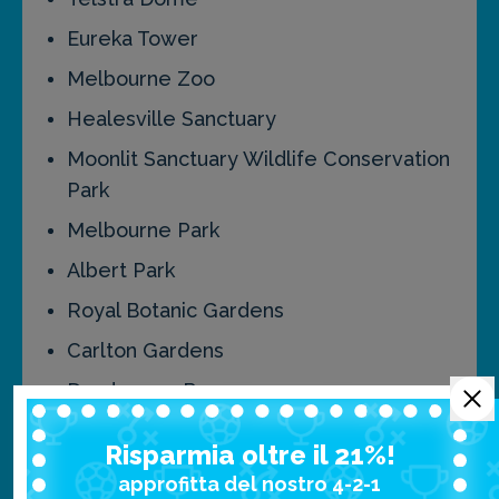
Eureka Tower
Melbourne Zoo
Healesville Sanctuary
Moonlit Sanctuary Wildlife Conservation
Park
Melbourne Park
Albert Park
Royal Botanic Gardens
Carlton Gardens
Dandenong Ranges
Yarra Valley
Risparmia oltre il 21%!
per approfondire clicca qui
approfitta del nostro 4-2-1