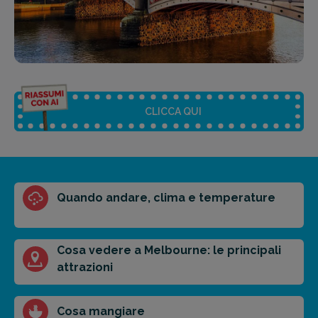
CLICCA QUI
Riassunto dell'articolo
Quando andare, clima e temperature
Scegli il formato del riassunto
Breve
Medio
Punti chiave
Cosa vedere a Melbourne: le principali
attrazioni
Ottieni un preventivo personalizzato per la tua
Cosa mangiare
prossima destinazione di viaggio.