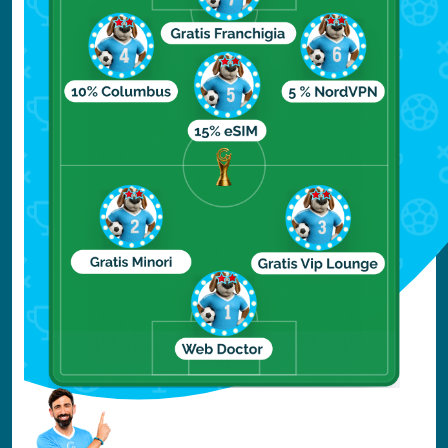
dinamica di tradizione insieme ad una
varietà di influenze provenienti da altre
culture. Chiaramente il sapore
mediterraneo è contrassegnato dall'uso di
olio d'oliva, verdure fresche, pesce e
carne. C'è molta originalità nei piatti
grazie alla vicinanza di Barcellona al mare
e alle montagne. Un piatto popolare e
famoso a Barcellona è la escudella, una
sorta di stufato tipico della regione.
Normalmente è composto da verdure,
pasta, riso e patate. Un altro piatto tipico è
a base di pesce che è abbastanza