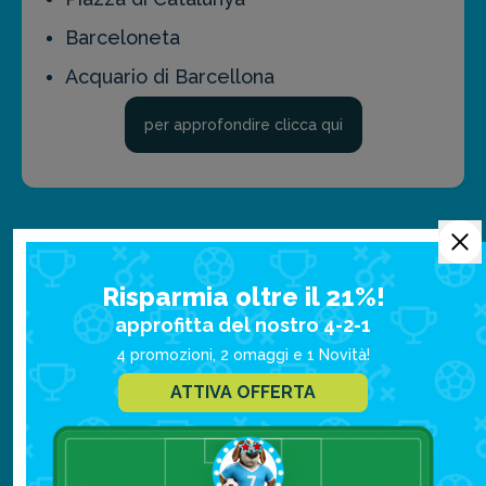
Barceloneta
Acquario di Barcellona
per approfondire clicca qui
Cosa Mangiare
Risparmia oltre il 21%!
approfitta del nostro 4-2-1
4 promozioni, 2 omaggi e 1 Novità!
ATTIVA OFFERTA
La gastronomia di Barcellona può essere
descritta come una combinazione