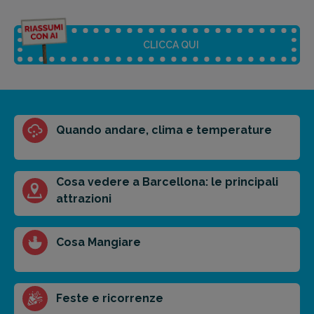
CLICCA QUI
Riassunto dell'articolo
Quando andare, clima e temperature
Scegli il formato del riassunto
Breve
Medio
Punti chiave
Cosa vedere a Barcellona: le principali
attrazioni
Ottieni un preventivo personalizzato per la tua
Cosa Mangiare
prossima destinazione di viaggio.
FAI PREVENTIVO
Feste e ricorrenze