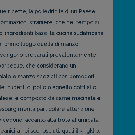
e ricette, la poliedricità di un Paese
dominazioni straniere, che nel tempo si
i ingredienti base, la cucina sudafricana
 in primo luogo quella di manzo,
carne vengono preparati prevalentemente
il barbecue, che considerano un
maiale e manzo speziati con pomodori
ie, cubetti di pollo o agnello cotti allo
 malese, e composto da carne macinata e
nesburg merita particolare attenzione
e vedono, accanto alla trota affumicata
nici a noi sconosciuti, quali il kingklip,