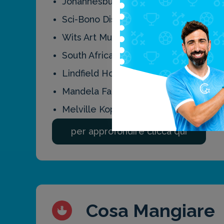
Johannesburg Botanical Garden
Sci-Bono Discovery Center
Wits Art Museum
South Africa National Museum
Lindfield House
Mandela Family Museum
Melville Koppies Nature Reserve
per approfondire clicca qui
Cosa Mangiare