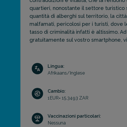
contraddizioni e vitalità, che la rendono 
prossima
destinazione
quartieri, nonostante il settore turistic
di viaggio.
quantità di alberghi sul territorio, la cit
malfamati, pericolosi per i turisti, dove
FAI
tasso di criminalità infatti è altissimo. 
PREVENTIVO
gratuitamente sul vostro smartphone, vi 
Lingua:
Afrikaans/Inglese
Cambio:
1EUR= 15.3493 ZAR
Vaccinazioni particolari:
Nessuna