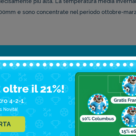
cisamente più alta. La temperatura media invernale
 700mm e sono concentrate nel periodo ottobre-marz
hannesburg: le principali 
oltre il 21%!
Gold Reef City
tro 4-2-1
Lion Park
1 Novità!
Constitution Hill, Joha
ERTA
Carlton Center