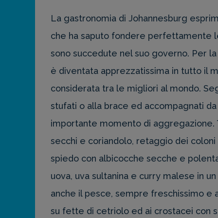
La gastronomia di Johannesburg esprime, 
che ha saputo fondere perfettamente le m
sono succedute nel suo governo. Per la s
è diventata apprezzatissima in tutto il m
considerata tra le migliori al mondo. Seg
stufati o alla brace ed accompagnati da v
importante momento di aggregazione. Ti
secchi e coriandolo, retaggio dei coloni te
spiedo con albicocche secche e polenta 
uova, uva sultanina e curry malese in u
anche il pesce, sempre freschissimo e ab
su fette di cetriolo ed ai crostacei con s