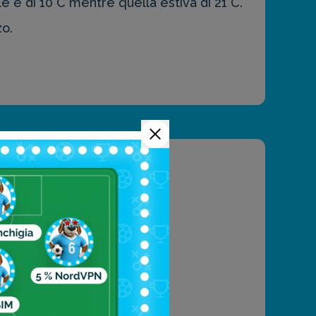
 è di 10°C mentre quella estiva di 21°C.
o.
attrazioni
nnesburg