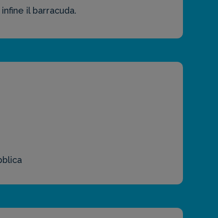
infine il barracuda.
blica