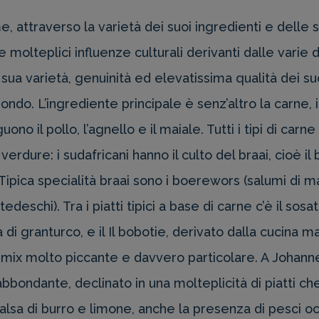
attraverso la varietà dei suoi ingredienti e delle su
olteplici influenze culturali derivanti dalle varie 
ua varietà, genuinità ed elevatissima qualità dei suo
ondo. L’ingrediente principale è senz’altro la carne,
uono il pollo, l’agnello e il maiale. Tutti i tipi di 
erdure: i sudafricani hanno il culto del braai, cioè 
pica specialità braai sono i boerewors (salumi di 
deschi). Tra i piatti tipici a base di carne c’è il sosat
di granturco, e il Il bobotie, derivato dalla cucina
n mix molto piccante e davvero particolare. A Johan
bondante, declinato in una molteplicità di piatti ch
alsa di burro e limone, anche la presenza di pesci ocea