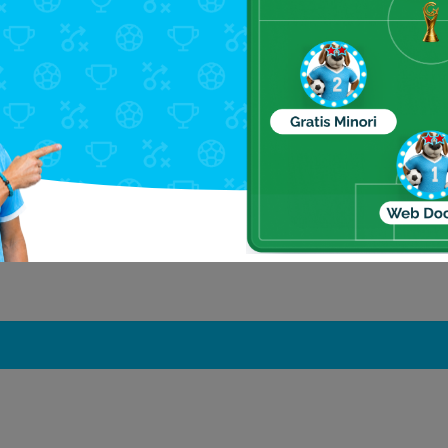
Johannesburg Zoo
SAB World of beer
Johannesburg Art Galle
Workers Museum
Ferreira Mine Stope
Zoo Lake