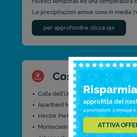
rovesci temporali ed una temperatura de
Le precipitazioni annue sono in media
per approfondire clicca qui
Cosa vedere a Jo
Risparmia 
Culla dell’Umanità
approfitta del nos
Apartheid Museum
4 promozioni, 2 omaggi e 
Hector Pieterson Museum
ATTIVA OFF
Montecasino