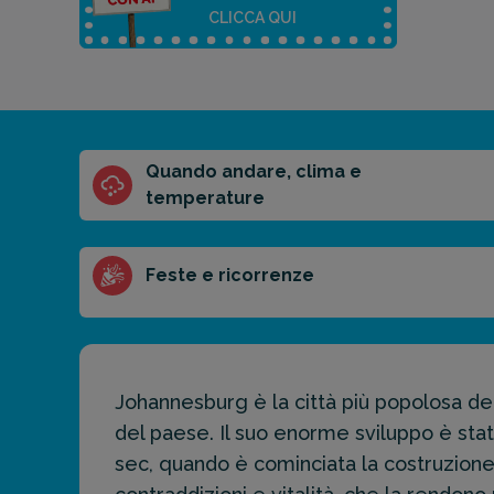
CLICCA QUI
Quando andare, clima e
Riassunto
temperature
dell'articolo
Scegli il formato
del riassunto
Feste e ricorrenze
Breve
Medio
Punti chiave
Johannesburg è la città più popolosa de
Ottieni un
preventivo
del paese. Il suo enorme sviluppo è stat
personalizzato
sec, quando è cominciata la costruzione 
per la tua