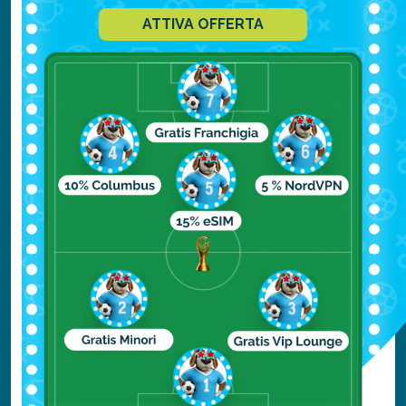
ATTIVA OFFERTA
Nakhoda Masjid
Calcutta High Court
Pareshnath Jain Temple
per approfondire clicca qui
Cosa mangiare a
Kolkata