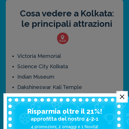
Cosa vedere a Kolkata:
le principali attrazioni
Victoria Memorial
Science City Kolkata
Indian Museum
Dakshineswar Kali Temple
Kalighat Kali Temple
Belur Math
Risparmia oltre il 21%!
St. Paul's Cathedral
approfitta del nostro 4-2-1
4 promozioni, 2 omaggi e 1 Novità!
Birla Mandir