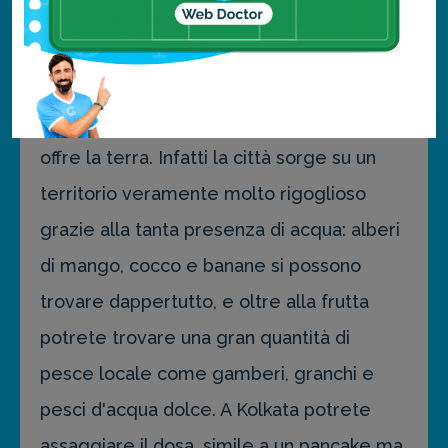
Se si parte per Kolkata, è obbligatorio
mangiare i piatti del posto: un po' come
tutto il Bangladesh, a Kolkata ci sono delle
vere prelibatezze culinarie oltre a ciò che
offre la terra. Infatti la città sorge su un
territorio veramente molto rigoglioso
grazie alla tanta presenza di acqua: alberi
di mango, cocco e banane si possono
trovare dappertutto, e oltre alla frutta
potrete trovare una gran quantità di
pesce locale come gamberi, granchi e
pesci d'acqua dolce. A Kolkata potrete
assaggiare il dosa, simile a un pancake ma