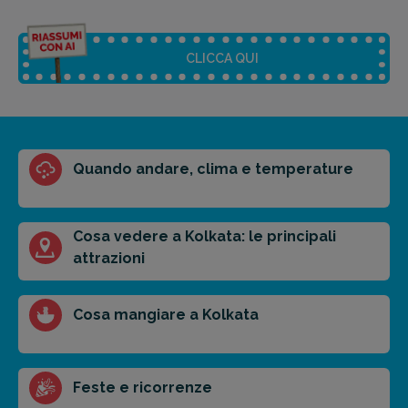
CLICCA QUI
Riassunto dell'articolo
Quando andare, clima e temperature
Scegli il formato del riassunto
Breve
Medio
Punti chiave
Cosa vedere a Kolkata: le principali
attrazioni
Ottieni un preventivo personalizzato per la tua
Cosa mangiare a Kolkata
prossima destinazione di viaggio.
FAI PREVENTIVO
Feste e ricorrenze