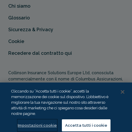
Chi siamo
Glossario
Sicurezza & Privacy
Cookie
Recedere dal contratto qui
Collinson Insurance Solutions Europe Ltd, conosciuta
commercialmente con il nome di Columbus Assicurazioni,
è autorizzata e regolata dal Malta Financial Services
Cliccando su “Accetta tutti i cookie”, accetti la
Authority in qualità di agente assicurativo (Distribution Act
memorizzazione dei cookie sul dispositivo. L’obbiettivo è
-Cap. 487). In Italia, Columbus Assicurazioni è soggetta
migliorare la tua navigazione sul nostro sito attraverso
alla vigilanza dell’IVASS.
attività di marketing che ci spiegano cosa desideri dalle
nostre pagine.
Impostazioni cookie
Accetta tutti i cookie