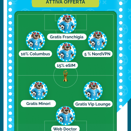
ATTIVA OFFERTA
Cosa Mangiare
La cucina svizzera di Berna sfodera un
vero e proprio mix di sapori e tradizioni
tedesche, italiane ed anche francesi. I
piatti della tradizione hanno nomi davvero
particolari ed affascinanti, ma si tratta, per
lo più, di piatti semplici e genuini, ripresi