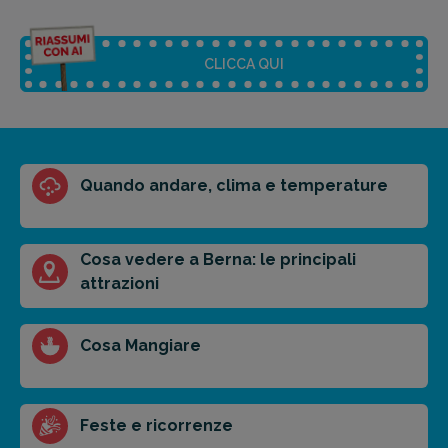
CLICCA QUI
Riassunto dell'articolo
Quando andare, clima e temperature
Scegli il formato del riassunto
Breve
Medio
Punti chiave
Cosa vedere a Berna: le principali
attrazioni
Ottieni un preventivo personalizzato per la tua
Cosa Mangiare
prossima destinazione di viaggio.
FAI PREVENTIVO
Feste e ricorrenze