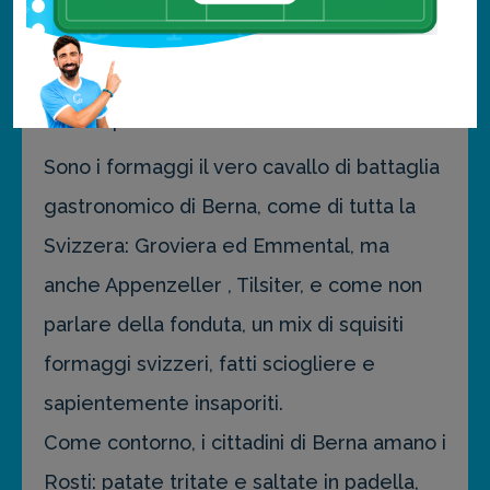
della vita montanara.
Il piatto più raffinato è certamente il
Capuns, un involtino di carne bollito nel
latte e poi nel brodo.
Sono i formaggi il vero cavallo di battaglia
gastronomico di Berna, come di tutta la
Svizzera: Groviera ed Emmental, ma
anche Appenzeller , Tilsiter, e come non
parlare della fonduta, un mix di squisiti
formaggi svizzeri, fatti sciogliere e
sapientemente insaporiti.
Come contorno, i cittadini di Berna amano i
Rosti: patate tritate e saltate in padella,