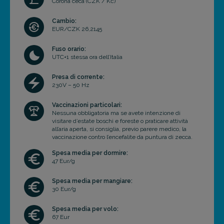
Corona ceca (CZK / Kč)
Cambio:
EUR/CZK 26,2145
Fuso orario:
UTC+1 stessa ora dell’Italia
Presa di corrente:
230V – 50 Hz
Vaccinazioni particolari:
Nessuna obbligatoria ma se avete intenzione di
visitare d’estate boschi e foreste o praticare attività
all’aria aperta, si consiglia, previo parere medico, la
vaccinazione contro l’encefalite da puntura di zecca.
Spesa media per dormire:
47 Eur/g
Spesa media per mangiare:
30 Eur/g
Spesa media per volo:
67 Eur