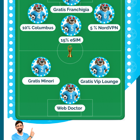
Piazza della Città Vecchia
Chiesa di San Nicola
per approfondire clicca qui
Cosa Mangiare
La cucina tradizionale di Praga propone
piatti saporiti e consistenti, per la maggior
parte a base di carne (maso), come il