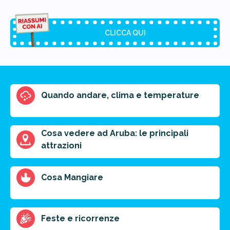
CLICCA QUI
Riassunto dell'articolo
Quando andare, clima e temperature
Scegli il formato del riassunto
Breve
Medio
Punti chiave
Cosa vedere ad Aruba: le principali
attrazioni
Ottieni un preventivo personalizzato per la tua
Cosa Mangiare
prossima destinazione di viaggio.
FAI PREVENTIVO
Feste e ricorrenze