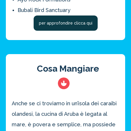
Bubali Bird Sanctuary
Risparmia oltre il 21%!
per approfondire clicca qui
approfitta del nostro 4-2-1
4 promozioni, 2 omaggi e 1 Novità!
ATTIVA OFFERTA
Cosa Mangiare
Anche se ci troviamo in un’isola dei caraibi
olandesi, la cucina di Aruba è legata al
mare, è povera e semplice, ma possiede