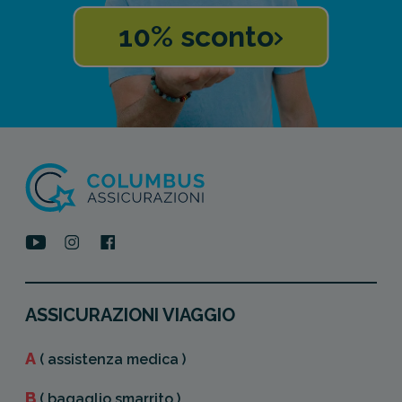
10% sconto
ASSICURAZIONI VIAGGIO
A
( assistenza medica )
B
( bagaglio smarrito )