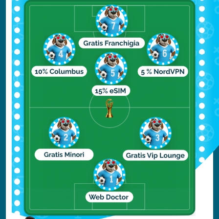
Torre de la Calahorra
Calleja de las Flores
Sinagoga di Cordova
Museo della Corrida
Plaza de la Corredera
Palacio de Viana
Plaza de las Tendillas
Giardino Botanico Reale di Cordova
per approfondire clicca qui