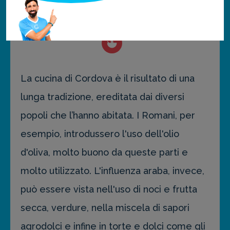
Cosa Mangiare
La cucina di Cordova è il risultato di una
lunga tradizione, ereditata dai diversi
popoli che l’hanno abitata. I Romani, per
esempio, introdussero l'uso dell'olio
d'oliva, molto buono da queste parti e
molto utilizzato. L'influenza araba, invece,
può essere vista nell'uso di noci e frutta
secca, verdure, nella miscela di sapori
agrodolci e infine in torte e dolci come gli