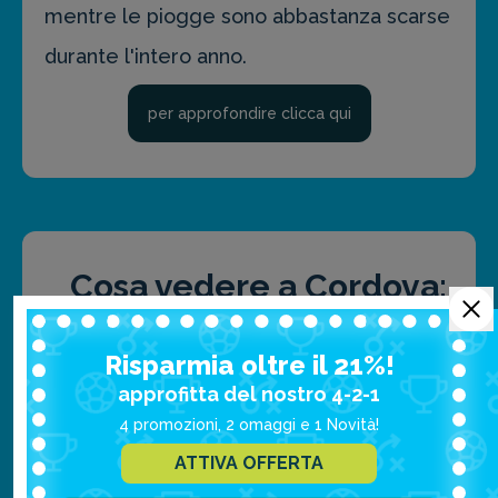
mentre le piogge sono abbastanza scarse
durante l'intero anno.
per approfondire clicca qui
Cosa vedere a Cordova:
le attrazioni principali
Risparmia oltre il 21%!
approfitta del nostro 4-2-1
4 promozioni, 2 omaggi e 1 Novità!
Moschea Mezquita
ATTIVA OFFERTA
Alcazar de los Reyes Cristianos