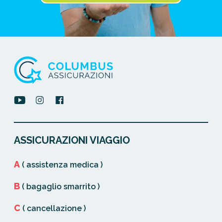
ASSICURAZIONI VIAGGIO
A
( assistenza medica )
B
( bagaglio smarrito )
C
( cancellazione )