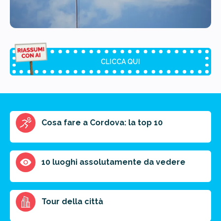
CLICCA QUI
Riassunto dell'articolo
Cosa fare a Cordova: la top 10
Scegli il formato del riassunto
Breve
Medio
Punti chiave
10 luoghi assolutamente da vedere
Ottieni un preventivo personalizzato per la tua
Tour della città
prossima destinazione di viaggio.