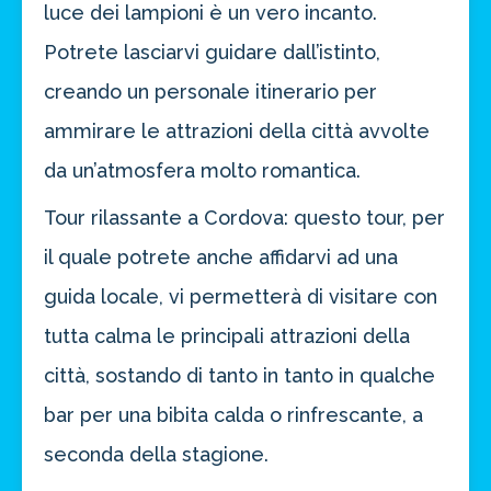
luce dei lampioni è un vero incanto.
Potrete lasciarvi guidare dall’istinto,
Risparmia oltre il 21%!
creando un personale itinerario per
approfitta del nostro 4-2-1
ammirare le attrazioni della città avvolte
4 promozioni, 2 omaggi e 1 Novità!
da un’atmosfera molto romantica.
ATTIVA OFFERTA
Tour rilassante a Cordova: questo tour, per
il quale potrete anche affidarvi ad una
guida locale, vi permetterà di visitare con
tutta calma le principali attrazioni della
città, sostando di tanto in tanto in qualche
bar per una bibita calda o rinfrescante, a
seconda della stagione.