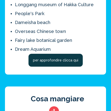
Longgang museum of Hakka Culture
People's Park
Risparmia oltre il 21%!
approfitta del nostro 4-2-1
Dameisha beach
4 promozioni, 2 omaggi e 1 Novità!
Overseas Chinese town
ATTIVA OFFERTA
Fairy lake botanical garden
Dream Aquarium
per approfondire clicca qui
Cosa mangiare