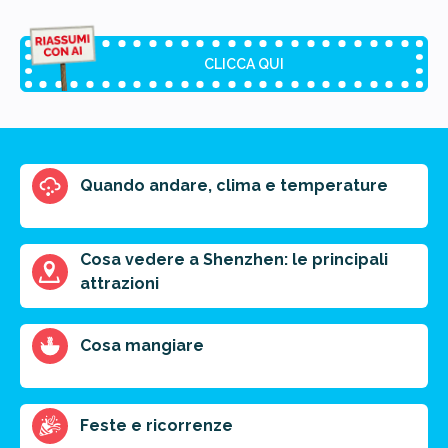
CLICCA QUI
Riassunto dell'articolo
Quando andare, clima e temperature
Scegli il formato del riassunto
Breve
Medio
Punti chiave
Cosa vedere a Shenzhen: le principali
attrazioni
Ottieni un preventivo personalizzato per la tua
Cosa mangiare
prossima destinazione di viaggio.
FAI PREVENTIVO
Feste e ricorrenze