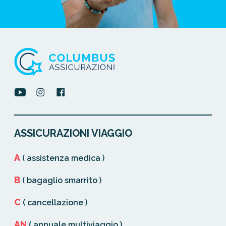
ASSICURAZIONI VIAGGIO
A
( assistenza medica )
B
( bagaglio smarrito )
C
( cancellazione )
AN
( annuale multiviaggio )