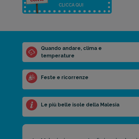
CLICCA QUI
Quando andare, clima e
Riassunto
temperature
dell'articolo
Scegli il formato
del riassunto
Feste e ricorrenze
Breve
Medio
Punti chiave
Le più belle isole della Malesia
Ottieni un
preventivo
personalizzato
per la tua