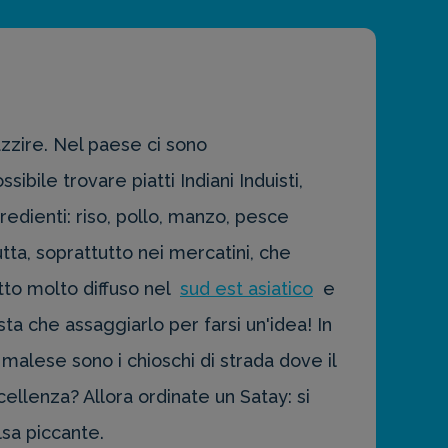
pazzire. Nel paese ci sono
ile trovare piatti Indiani Induisti,
redienti: riso, pollo, manzo, pesce
rutta, soprattutto nei mercatini, che
tto molto diffuso nel
sud est asiatico
e
ta che assaggiarlo per farsi un'idea! In
malese sono i chioschi di strada dove il
cellenza? Allora ordinate un Satay: si
lsa piccante.