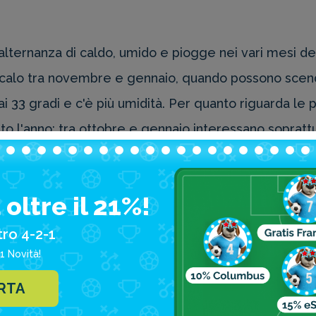
n'alternanza di caldo, umido e piogge nei vari mesi d
alo tra novembre e gennaio, quando possono scend
i 33 gradi e c'è più umidità. Per quanto riguarda le 
o l'anno: tra ottobre e gennaio interessano soprattu
 e settembre quelle esposte a sud-ovest. Va comunqu
provviso temporale, che lascia subito dopo il posto 
oltre il 21%!
na vera e propria stagione secca, tranne che da Sab
nerale quindi, Dicembre è in assoluto il mese più piov
tro 4-2-1
1 Novità!
 ad agosto.
ERTA