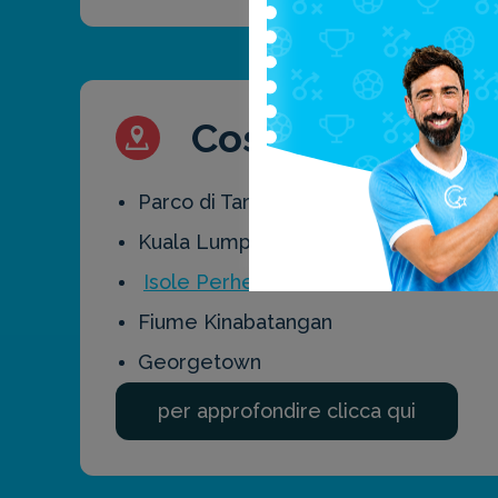
Cosa vedere in M
Parco di Taman Negara
Kuala Lumpur
Isole Perhentian
Fiume Kinabatangan
Georgetown
per approfondire clicca qui