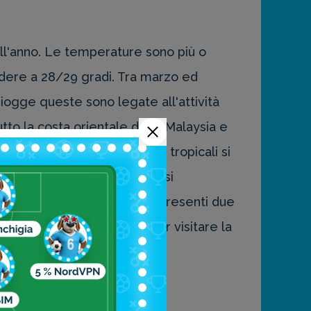
ell'anno. Le temperature sono più o
ere a 28/29 gradi. Tra marzo ed
piogge queste sono legate all'attività
tto la costa orientale della Malaysia e
e ricordato che le piogge tropicali si
al sole. Trovandosi nei pressi
ah fino a Kudat, dove sono presenti due
oso. Il periodo migliore per visitare la