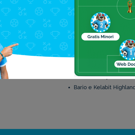
alesia: le principali attraz
Parco Nazionale di Mul
Isola Sipadan (Borneo)
Danum Valley (Borneo)
Bario e Kelabit Highlan