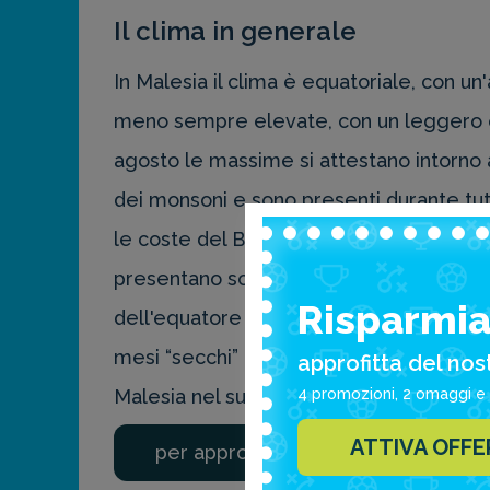
Il clima in generale
In Malesia il clima è equatoriale, con u
meno sempre elevate, con un leggero c
agosto le massime si attestano intorno a
dei monsoni e sono presenti durante tutt
le coste del Borneo, mentre tra giugno
presentano soprattutto sotto forma di im
Risparmia 
dell'equatore la Malesia non possiede u
mesi “secchi” da febbraio a marzo. In ge
approfitta del nos
4 promozioni, 2 omaggi e 
Malesia nel suo complesso va da giugno
ATTIVA OFF
per approfondire clicca qui