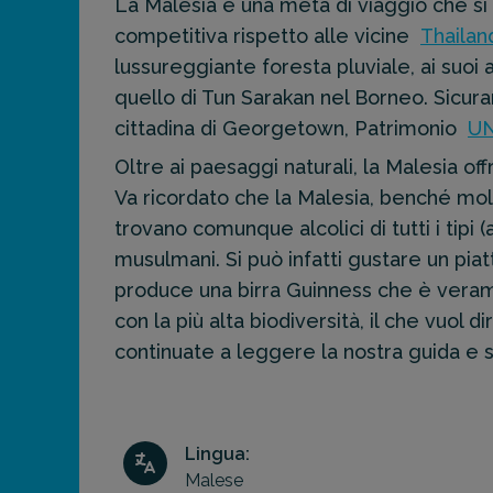
La Malesia è una meta di viaggio che si
prossima
destinazione
competitiva rispetto alle vicine
Thailan
di viaggio.
lussureggiante foresta pluviale, ai suoi al
quello di Tun Sarakan nel Borneo. Sicur
FAI
cittadina di Georgetown, Patrimonio
U
PREVENTIVO
Oltre ai paesaggi naturali, la Malesia of
Va ricordato che la Malesia, benché mol
trovano comunque alcolici di tutti i tip
musulmani. Si può infatti gustare un piat
produce una birra Guinness che è verame
con la più alta biodiversità, il che vuol 
continuate a leggere la nostra guida e 
Lingua:
Malese