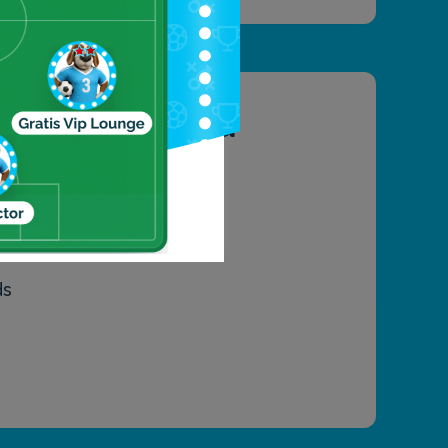
ioni e località
u
ds