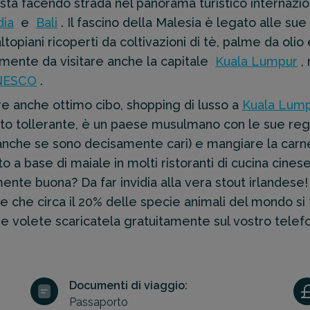
 sta facendo strada nel panorama turistico internaz
dia
e
Bali
. Il fascino della Malesia è legato alle sue 
topiani ricoperti da coltivazioni di tè, palme da olio e
amente da visitare anche la capitale
Kuala Lumpur
,
NESCO
.
fre anche ottimo cibo, shopping di lusso a
Kuala Lum
to tollerante, è un paese musulmano con le sue rego
i (anche se sono decisamente cari) e mangiare la car
to a base di maiale in molti ristoranti di cucina cines
nte buona? Da far invidia alla vera stout irlandese!
dire che circa il 20% delle specie animali del mondo s
se volete scaricatela gratuitamente sul vostro telef
Documenti di viaggio:
Passaporto