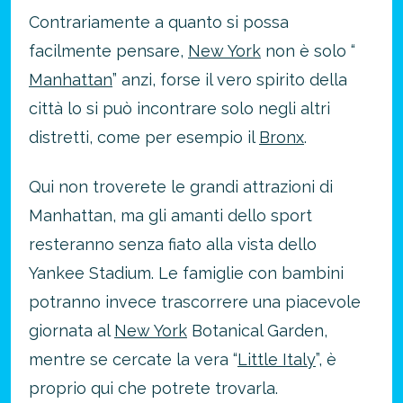
Contrariamente a quanto si possa
facilmente pensare,
New York
non è solo “
Manhattan
” anzi, forse il vero spirito della
città lo si può incontrare solo negli altri
distretti, come per esempio il
Bronx
.
Risparmia oltre il 21%!
Qui non troverete le grandi attrazioni di
approfitta del nostro 4-2-1
Manhattan, ma gli amanti dello sport
4 promozioni, 2 omaggi e 1 Novità!
resteranno senza fiato alla vista dello
ATTIVA OFFERTA
Yankee Stadium. Le famiglie con bambini
potranno invece trascorrere una piacevole
giornata al
New York
Botanical Garden,
mentre se cercate la vera “
Little Italy
”, è
proprio qui che potrete trovarla.