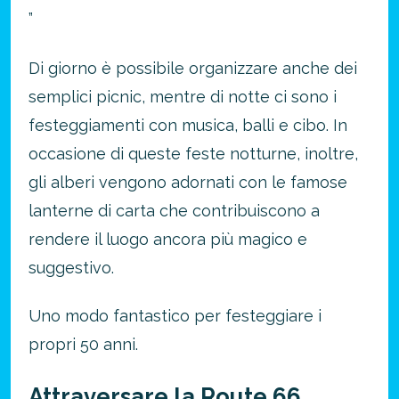
”
Risparmia oltre il 21%!
Di giorno è possibile organizzare anche dei
approfitta del nostro 4-2-1
semplici picnic, mentre di notte ci sono i
4 promozioni, 2 omaggi e 1 Novità!
festeggiamenti con musica, balli e cibo. In
ATTIVA OFFERTA
occasione di queste feste notturne, inoltre,
gli alberi vengono adornati con le famose
lanterne di carta che contribuiscono a
rendere il luogo ancora più magico e
suggestivo.
Uno modo fantastico per festeggiare i
propri 50 anni.
Attraversare la Route 66