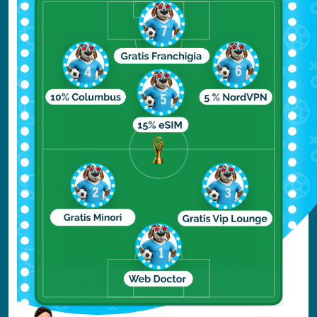
Isole Cook
Nelle
Isole Cook
non c’è una vera e propria
stagione secca, per fortuna però, ad agosto,
il caldo è temperato dagli alisei e le piogge,
sotto forma di rovesci improvvisi, lasciano
poco dopo tempo posto al sole.
La parte meridionale delle isole presenta
condizioni ancora migliori perché meno
piovosa e più fresca.
Anche sulle
Isole Cook
potrai trovare
spiagge bianchissime, acque limpide e
foreste sommerse di corallo.