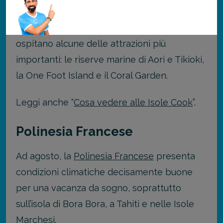
Tra le varie isole che compongono
l’arcipelago,
Rarotonga
e
Aitutaki
sono
ospitano alcune delle attrazioni più
importanti: le riserve marine di Aori e Tikioki,
la One Foot Island e il Coral Garden.
Leggi anche “
Cosa vedere alle Isole Cook
”.
Polinesia Francese
Ad agosto, la
Polinesia Francese
presenta
condizioni climatiche decisamente buone
per una vacanza da sogno, soprattutto
sull’isola di Bora Bora, a Tahiti e nelle Isole
Marchesi.