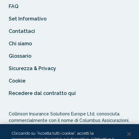
FAQ
Set Informativo
Contattaci
Chi siamo
Glossario
Sicurezza & Privacy
Cookie
Recedere dal contratto qui
Collinson Insurance Solutions Europe Ltd, conosciuta
commercialmente con il nome di Columbus Assicurazioni,
è autorizzata e regolata dal Malta Financial Services
Authority in qualità di agente assicurativo (Distribution Act
Cliccando su “Accetta tutti i cookie”, accetti la