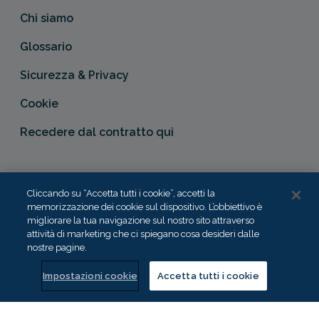
Chi siamo
Glossario
Sicurezza & Privacy
Cookie
Recedere dal contratto qui
Collinson Insurance Solutions Europe Ltd, conosciuta
Cliccando su “Accetta tutti i cookie”, accetti la
commercialmente con il nome di Columbus Assicurazioni,
memorizzazione dei cookie sul dispositivo. L’obbiettivo è
è autorizzata e regolata dal Malta Financial Services
migliorare la tua navigazione sul nostro sito attraverso
Authority in qualità di agente assicurativo (Distribution Act
attività di marketing che ci spiegano cosa desideri dalle
-Cap. 487). In Italia, Columbus Assicurazioni è soggetta
nostre pagine.
alla vigilanza dell’IVASS.
Impostazioni cookie
Accetta tutti i cookie