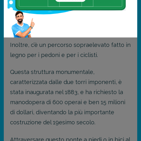
per ogni senso di marcia, ma non dispone di
binari per la metropolitana, a differenza del
ponte di Manhattan.
Inoltre, c’è un percorso sopraelevato fatto in
legno per i pedoni e per i ciclisti.
Questa struttura monumentale,
caratterizzata dalle due torri imponenti, è
stata inaugurata nel 1883, e ha richiesto la
manodopera di 600 operai e ben 15 milioni
di dollari, diventando la più importante
costruzione del 19esimo secolo.
Attraversare questo ponte a piedi o in bici al