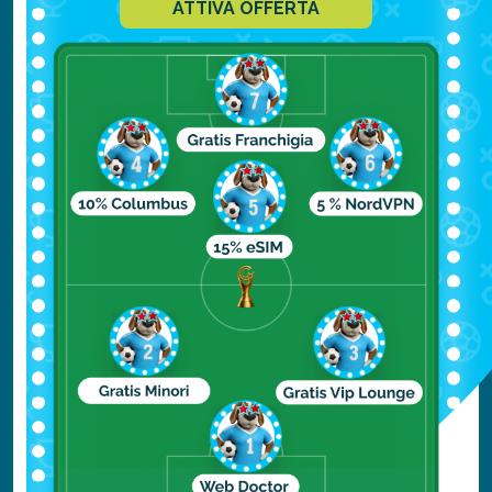
ATTIVA OFFERTA
dubbio il ponte più famoso di tutta
New York
e, probabilmente, anche l’attrazione più
visitata.
Anche questo ponte, proprio come quello di
Manhattan
, collega
Brooklyn
al Distretto, ma
da due punti diversi rispetto al Manhattan
Bridge.
Il ponte di Brooklyn è lungo circa due
chilometri, è costruito in acciaio e granito, e
per molto tempo è stato il più grande ponte
sospeso del mondo.
Dispone di sei corsie automobilistiche, tre