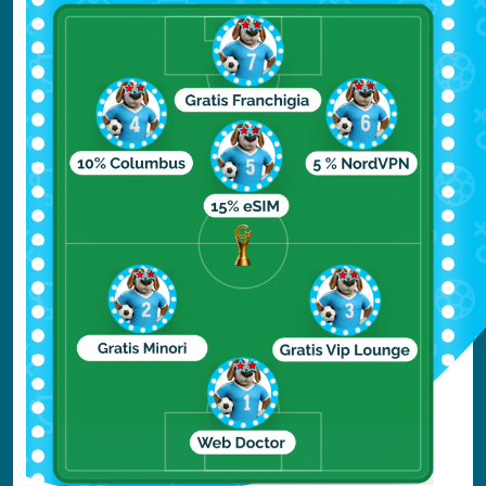
per raggiungere la città di New York, sono
disponibili vari mezzi.
Il mezzo più utilizzato è l’autobus Express
Bus che impiega 60 minuti a raggiungere
Manhattan ed ha un costo di 16 dollari.
In alternativa è possibile prendere il treno,
arrivando alla stazione di Newark Liberty
International Airport con la navetta AirTrain
Newark.
Da questa stazione partono diversi treni che
arrivano in tutti i
distretti di New York
. Infine,
anche in questo caso, è possibile prendere il