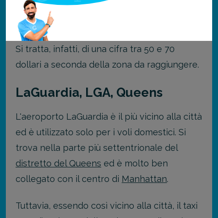
taxi, ma il costo sarà più elevato rispetto al
JFK.
Si tratta, infatti, di una cifra tra 50 e 70
dollari a seconda della zona da raggiungere.
LaGuardia, LGA, Queens
L'aeroporto LaGuardia è il più vicino alla città
ed è utilizzato solo per i voli domestici. Si
trova nella parte più settentrionale del
distretto del Queens
ed è molto ben
collegato con il centro di
Manhattan
.
Tuttavia, essendo così vicino alla città, il taxi