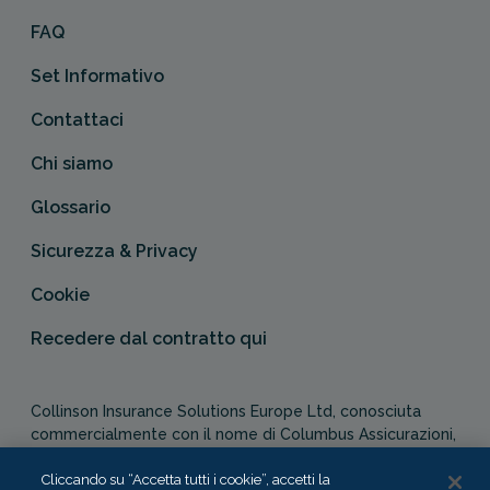
FAQ
Set Informativo
Contattaci
Chi siamo
Glossario
Sicurezza & Privacy
Cookie
Recedere dal contratto qui
Collinson Insurance Solutions Europe Ltd, conosciuta
commercialmente con il nome di Columbus Assicurazioni,
è autorizzata e regolata dal Malta Financial Services
Authority in qualità di agente assicurativo (Distribution Act
Cliccando su “Accetta tutti i cookie”, accetti la