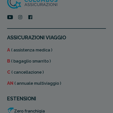
ASSICURAZIONI VIAGGIO
A
( assistenza medica )
B
( bagaglio smarrito )
C
( cancellazione )
AN
( annuale multiviaggio )
ESTENSIONI
Zero franchigia