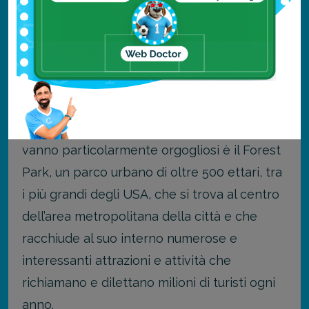
degli scacchi da record, che figura nel
Guinness dei primati per essere il più grande
al mondo.
Il Forest Park
Un altro luogo di cui gli abitati di Saint Louis
vanno particolarmente orgogliosi è il Forest
Park, un parco urbano di oltre 500 ettari, tra
i più grandi degli USA, che si trova al centro
dell’area metropolitana della città e che
racchiude al suo interno numerose e
interessanti attrazioni e attività che
richiamano e dilettano milioni di turisti ogni
anno.