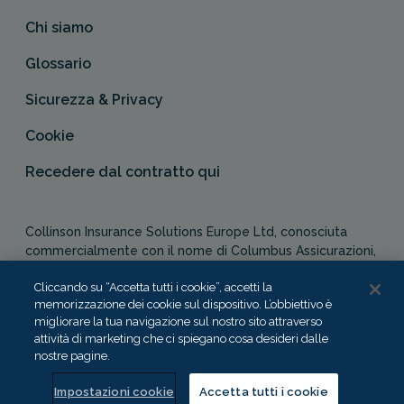
Chi siamo
Glossario
Sicurezza & Privacy
Cookie
Recedere dal contratto qui
Collinson Insurance Solutions Europe Ltd, conosciuta
commercialmente con il nome di Columbus Assicurazioni,
è autorizzata e regolata dal Malta Financial Services
Cliccando su “Accetta tutti i cookie”, accetti la
Authority in qualità di agente assicurativo (Distribution Act
memorizzazione dei cookie sul dispositivo. L’obbiettivo è
-Cap. 487). In Italia, Columbus Assicurazioni è soggetta
migliorare la tua navigazione sul nostro sito attraverso
alla vigilanza dell’IVASS.
attività di marketing che ci spiegano cosa desideri dalle
nostre pagine.
Impostazioni cookie
Accetta tutti i cookie