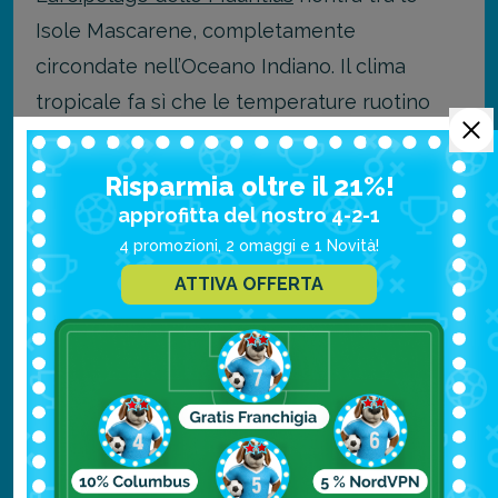
Isole Mascarene, completamente
circondate nell’Oceano Indiano. Il clima
tropicale fa sì che le temperature ruotino
sempre intorno ai 28°C, con picchi più o
meno caldi durante l’anno.
Risparmia oltre il 21%!
approfitta del nostro 4-2-1
Il periodo che va da maggio a dicembre,
4 promozioni, 2 omaggi e 1 Novità!
senza dubbio, è il più adatto per raggiungere
ATTIVA OFFERTA
questo arcipelago, grazie al clima più stabile
e mite.
Leggi anche “
Quando andare alle Mauritius per trovare il
clima migliore