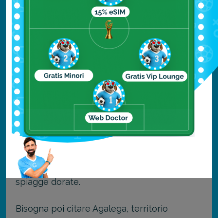
”.
L’isola di Mauritius, da cui prende nome tutto
l’arcipelago, è la più grande e la più visitata.
Qui è possibile visitare la bellissima capitale
di Port Louis, colorata e vitale, come i suoi
abitanti.
A breve distanza dall’isola Mauritius, si trova
la piccola isola di Rodrigues. La temperatura
dell’isola è sempre molto alta, perfetta per
accompagnare lunghe giornate di relax sulle
spiagge dorate.
Bisogna poi citare Agalega, territorio