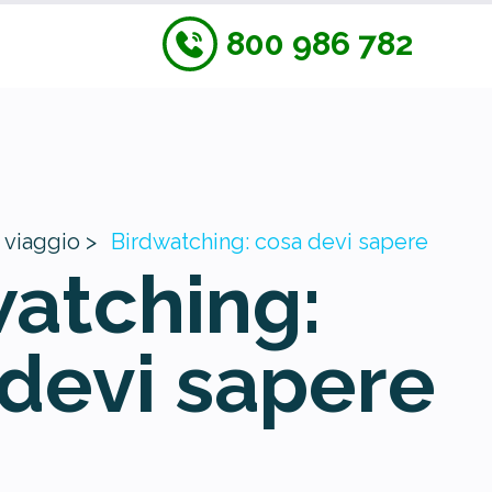
800 986 782
 viaggio >
Birdwatching: cosa devi sapere
atching:
devi sapere