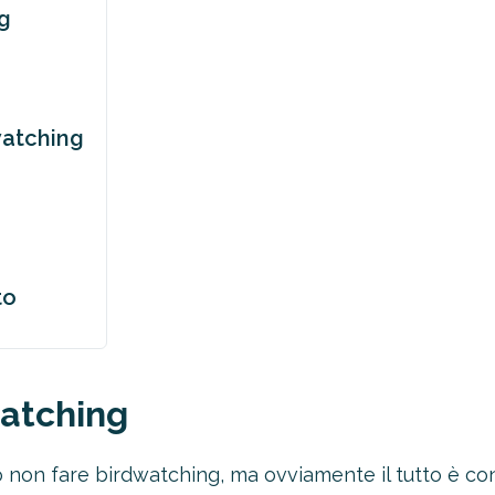
g
dwatching
to
atching
 non fare birdwatching, ma ovviamente il tutto è condi