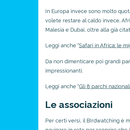
In Europa invece sono molto quotati
volete restare al caldo invece, Afri
Malesia e Dubai, oltre alla già cita
Leggi anche “
Safari in Africa: le m
Da non dimenticare poi grandi par
impressionanti.
Risparmia 
Leggi anche “
Gli 8 parchi nazional
approfitta del nos
Le associazioni
4 promozioni, 2 omaggi e 
ATTIVA OFF
Per certi versi, il BIrdwatching è m
navigare in rete per scoprire che 