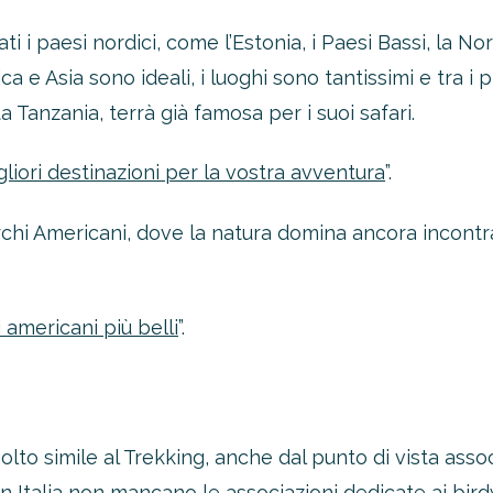
 i paesi nordici, come l’Estonia, i Paesi Bassi, la Norv
ca e Asia sono ideali, i luoghi sono tantissimi e tra i 
ta Tanzania, terrà già famosa per i suoi safari.
igliori destinazioni per la vostra avventura
”.
chi Americani, dove la natura domina ancora incontr
oltre il 21%!
i americani più belli
”.
tro 4-2-1
1 Novità!
ERTA
olto simile al Trekking, anche dal punto di vista associ
in Italia non mancano le associazioni dedicate ai bird