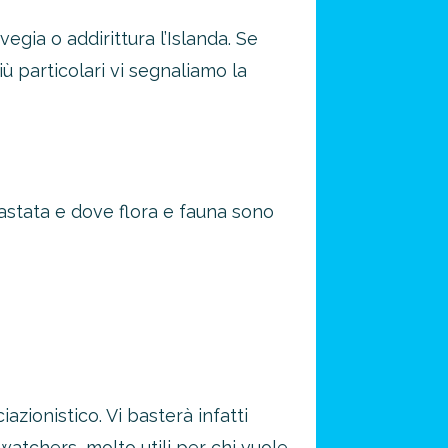
egia o addirittura l’Islanda. Se
più particolari vi segnaliamo la
astata e dove flora e fauna sono
azionistico. Vi basterà infatti
watchers, molto utili per chi vuole