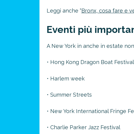
Leggi anche “
Bronx, cosa fare e v
Eventi più importan
A New York in anche in estate non 
• Hong Kong Dragon Boat Festival
• Harlem week
Risparmia 
• Summer Streets
approfitta del nos
4 promozioni, 2 omaggi e 
• New York International Fringe Fe
ATTIVA OFF
• Charlie Parker Jazz Festival