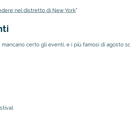
edere nel distretto di New York
”
ti
mancano certo gli eventi, e i più famosi di agosto s
oltre il 21%!
tro 4-2-1
1 Novità!
stival
ERTA