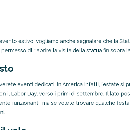
ento estivo, vogliamo anche segnalare che la Statua 
permesso di riaprire la visita della statua fin sopra l
osto
erete eventi dedicati, in America infatti, l’estate si p
n il Labor Day, verso i primi di settembre. Il lato po
ente funzionanti, ma se volete trovare qualche fest
ni.