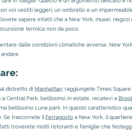
rtare in valigia? Questo è un argomento delicato e n
on voi vestiti leggeri, un ombrello e un impermeabi
Dovete sapere infatti che a New York, musei, negozi 
escursione termica non da poco.
entare dalle condizioni climatiche avverse, New Yor
 andare.
tare:
al distretto di
Manhattan
: raggiungete Times Square
 a Central Park, bellissimo in estate, recatevi a
Broo
ma bellissimo Luna park. In questo caratteristico quar
e. Se trascorrete il
Ferragosto
a New York, il quartiere 
nfatti troverete molti ristoranti e famiglie che festeg