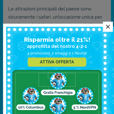
Le attrazioni principali del paese sono
sicuramente i safari, un’occasione unica per
ammirare da vicino (ma non troppo) gli
animali della savana.
Risparmia oltre il 21%!
approfitta del nostro 4-2-1
Prima di partire per un paese come il
4 promozioni, 2 omaggi e 1 Novità!
Botswana, si consiglia sempre di visitare il
ATTIVA OFFERTA
sito della Farnesina “
Viaggiare sicuri
”.
Polinesia Francese: mare
cristallino e relax
Gli amanti del mare limpido e cristallino, non
potranno che trovarsi a loro agio nelle isole