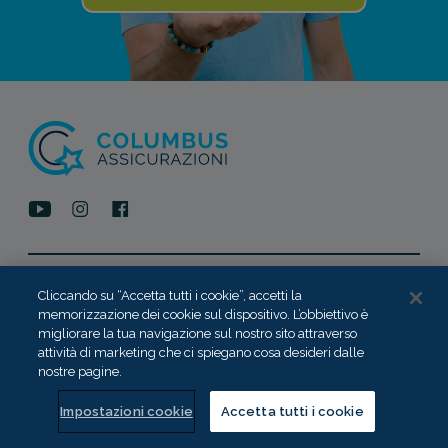
ASSICURAZIONI VIAGGIO
Cliccando su “Accetta tutti i cookie”, accetti la
memorizzazione dei cookie sul dispositivo. L’obbiettivo è
migliorare la tua navigazione sul nostro sito attraverso
A
( assistenza medica )
attività di marketing che ci spiegano cosa desideri dalle
nostre pagine.
B
( bagaglio smarrito )
Impostazioni cookie
Accetta tutti i cookie
C
( cancellazione )