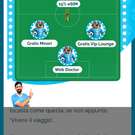
della Polinesia Francese.
Qui, dove splende il sole praticamente tutto
l’anno, giugno è uno dei mesi con le migliori
condizioni climatiche.
Le località più famose della Polinesia
Francese sono Bora-Bora e Tahiti, ideali per
prendere il sole, rilassarsi e fare il bagno
nell’acqua cristallina.
Come avrai capito, c’è poco da fare in una
località come questa, se non appunto
“Vivere il viaggio”.