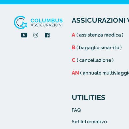
ASSICURAZIONI 
A
( assistenza medica )
B
( bagaglio smarrito )
C
( cancellazione )
AN
( annuale multiviaggio
UTILITIES
FAQ
Set Informativo