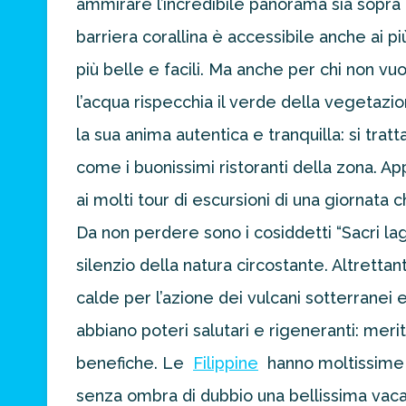
ammirare l’incredibile panorama sia sopra ch
preventivo
personalizzato
barriera corallina è accessibile anche ai p
per la tua
più belle e facili. Ma anche per chi non vuo
prossima
destinazione
l’acqua rispecchia il verde della vegetazio
di viaggio.
la sua anima autentica e tranquilla: si tra
FAI
come i buonissimi ristoranti della zona. 
PREVENTIVO
ai molti tour di escursioni di una giornata
Da non perdere sono i cosiddetti “Sacri lag
silenzio della natura circostante. Altretta
calde per l’azione dei vulcani sotterranei e
abbiano poteri salutari e rigeneranti: merit
benefiche. Le
Filippine
hanno moltissime 
senza ombra di dubbio una bellissima vac