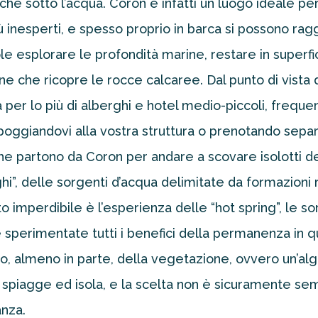
e sotto l’acqua. Coron è infatti un luogo ideale per l
iù inesperti, e spesso proprio in barca si possono ra
le esplorare le profondità marine, restare in superfici
ne che ricopre le rocce calcaree. Dal punto di vista d
tta per lo più di alberghi e hotel medio-piccoli, freq
Appoggiandovi alla vostra struttura o prenotando se
 che partono da Coron per andare a scovare isolotti d
hi”, delle sorgenti d’acqua delimitate da formazioni r
nto imperdibile è l’esperienza delle “hot spring”, le
 sperimentate tutti i benefici della permanenza in que
o, almeno in parte, della vegetazione, ovvero un’alga 
spiagge ed isola, e la scelta non è sicuramente se
anza.