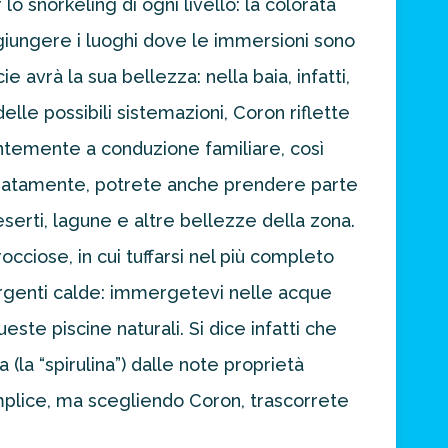
o snorkeling di ogni livello: la colorata
ggiungere i luoghi dove le immersioni sono
e avrà la sua bellezza: nella baia, infatti,
elle possibili sistemazioni, Coron riflette
uentemente a conduzione familiare, così
paratamente, potrete anche prendere parte
eserti, lagune e altre bellezze della zona.
occiose, in cui tuffarsi nel più completo
 sorgenti calde: immergetevi nelle acque
ste piscine naturali. Si dice infatti che
(la “spirulina”) dalle note proprietà
mplice, ma scegliendo Coron, trascorrete