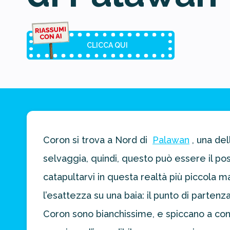
CLICCA QUI
Riassunto
dell'articolo
Coron si trova a Nord di
Palawan
, una de
Scegli il formato
selvaggia, quindi, questo può essere il p
del riassunto
catapultarvi in questa realtà più piccola m
Breve
Medio
Punti chiave
l’esattezza su una baia: il punto di parten
Coron sono bianchissime, e spiccano a cont
Ottieni un