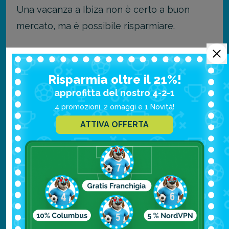
Una vacanza a Ibiza non è certo a buon
mercato, ma è possibile risparmiare.
Ovviamente il costo della vacanza dipende
da che tipo di soggiorno stai cercando, ma
Risparmia oltre il 21%!
possiamo dire che il costo di una settimana a
approfitta del nostro 4-2-1
Ibiza parte da circa 1200€ a persona,
4 promozioni, 2 omaggi e 1 Novità!
includendo alloggio, cibo, trasporti e attività,
ATTIVA OFFERTA
ma non il volo.
Sunny Beach, Bulgaria: la Ibiza
dell’Est (Low Cost)
Sunny Beach, situata sulla costa orientale
della Bulgaria, è una destinazione popolare