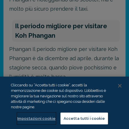
molto più sicuro prendere il taxi.
Il periodo migliore per visitare
Koh Phangan
Phangan Il periodo migliore per visitare Koh
Phangan è da dicembre ad aprile, durante la
stagione secca, quando piove pochissimo e
l'umidità è molto bassa.
Cliccando su “Accetta tutti i cookie”, accetti la
memorizzazione dei cookie sul dispositivo. L’obbiettivo è
In altri periodi dell'anno l'umidità è più forte
migliorare la tua navigazione sul nostro sito attraverso
e piove di più, soprattutto durante la nostra
attività di marketing che ci spiegano cosa desideri dalle
nostre pagine.
estate.
Impostazioni cookie
Accetta tutti i cookie
Quanto costa una vacanza a Koh