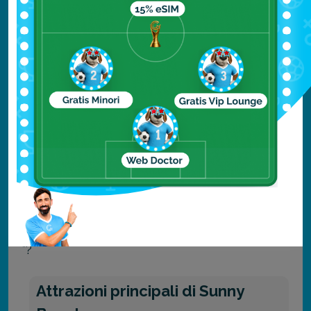
per i giovani in cerca di sole, mare e
divertimento.
Anche se poco conosciuta in Italia, è molto
frequentata dai giovani del Nord Europa, che
qui si recano per divertirsi praticamente
come a Ibiza, ma spendendo molto meno.
Leggi anche "
Sunny Beach in Bulgaria è veramente una
Ibiza low cost
”?
Attrazioni principali di Sunny