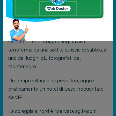
cosa fare
”.
Sveti Stefan: l’isola dei VIP
Questa piccola isola, collegata alla
terraferma da una sottile striscia di sabbia, è
uno dei luoghi più fotografati del
Montenegro.
Un tempo villaggio di pescatori, oggi è
praticamente un hotel di lusso frequentato
da VIP.
La spiaggia a nord è riservata agli ospiti