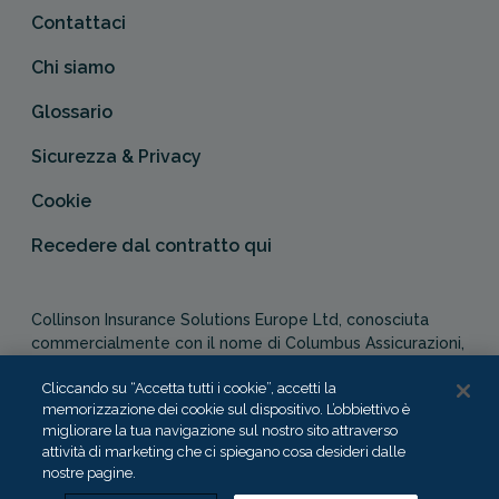
Contattaci
Chi siamo
Glossario
Sicurezza & Privacy
Cookie
Recedere dal contratto qui
Collinson Insurance Solutions Europe Ltd, conosciuta
commercialmente con il nome di Columbus Assicurazioni,
è autorizzata e regolata dal Malta Financial Services
Cliccando su “Accetta tutti i cookie”, accetti la
Authority in qualità di agente assicurativo (Distribution Act
memorizzazione dei cookie sul dispositivo. L’obbiettivo è
-Cap. 487). In Italia, Columbus Assicurazioni è soggetta
migliorare la tua navigazione sul nostro sito attraverso
alla vigilanza dell’IVASS.
attività di marketing che ci spiegano cosa desideri dalle
nostre pagine.