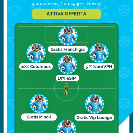
Kamenovo e Petrovac
4 promozioni, 2 omaggi e 1 Novità!
ATTIVA OFFERTA
Per chi desidera sfuggire alla folla, spiagge
come
Ploce
e
Kamenovo
sono un'ottima
alternativa.
Meno famose ma altrettanto belle, offrono
un ambiente più tranquillo.
Petrovac
, con la sua lunga spiaggia di
Buljarica
(in parte sabbiosa e in parte
ghiaiosa), è un'altra opzione ideale per chi
cerca relax.
Leggi anche “
Dulcigno (Ulcinj), Montenegro: cosa vedere e