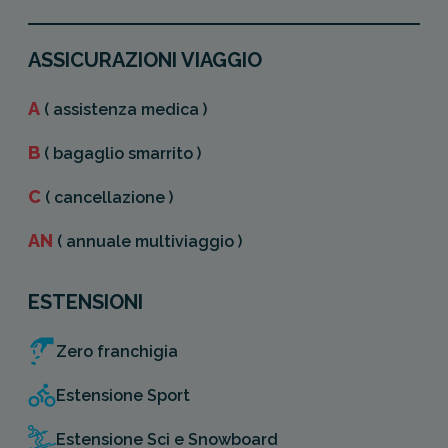
ASSICURAZIONI VIAGGIO
A
( assistenza medica )
B
( bagaglio smarrito )
C
( cancellazione )
AN
( annuale multiviaggio )
ESTENSIONI
Zero franchigia
Estensione Sport
Estensione Sci e Snowboard