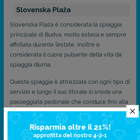
Slovenska Plaža
Slovenska Plaža è considerata la spiaggia
principale di Budva, molto estesa e sempre
affollata durante l’estate, inoltre è
considerata il cuore pulsante della vita da
spiaggia diurna.
Questa spiaggia è attrezzata con ogni tipo di
servizio e lungo il suo litorale si snoda una
passeggiata pedonale che conduce fino alla
Città Vecchia.
Risparmia oltre il 21%!
Spiagge più tranquille: Ploce,
approfitta del nostro 4-2-1