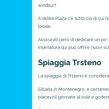
windsurf.
A Velika Plaža c'è tutto ciò di cui
locale.
Assicurati però di dedicare un po'
insenatura qui può offrire nuovi sc
Spiaggia Trsteno
Risparmia 
La spiaggia di Trsteno è conside
approfitta del nos
4 promozioni, 2 omaggi e 
Situata in Montenegro, e certamen
piacevoli giornate al sole e godere
ATTIVA OFF