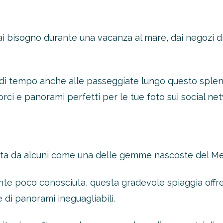
 hai bisogno durante una vacanza al mare, dai negozi di
 di tempo anche alle passeggiate lungo questo splend
orci e panorami perfetti per le tue foto sui social ne
oltre il 21%!
rata da alcuni come una delle gemme nascoste del Me
tro 4-2-1
1 Novità!
te poco conosciuta, questa gradevole spiaggia offre 
 di panorami ineguagliabili.
ERTA