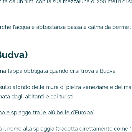
ta da un film, con la sua mezzaluna di 200 metri di 
 perché l'acqua è abbastanza bassa e calma da permett
Budva)
una tappa obbligata quando ci si trova a
Budva
.
sullo sfondo delle mura di pietra veneziane e del mar
ta dagli abitanti e dai turisti.
no e spiagge tra le più belle d’Europa
”.
 il nome alla spiaggia (tradotta direttamente come "T