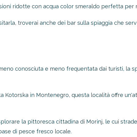
oni ridotte con acqua color smeraldo perfetta per n
sitarla, troverai anche dei bar sulla spiaggia che ser
a meno conosciuta e meno frequentata dai turisti, la 
ka Kotorska in Montenegro, questa località offre un'
splorare la pittoresca cittadina di Morinj, le cui str
 base di pesce fresco locale.