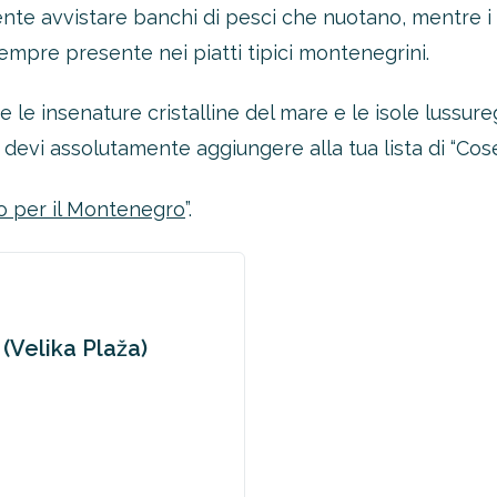
ente avvistare banchi di pesci che nuotano, mentre i 
sempre presente nei piatti tipici montenegrini.
re le insenature cristalline del mare e le isole lussu
devi assolutamente aggiungere alla tua lista di “Cose
o per il Montenegro
”.
 (Velika Plaža)