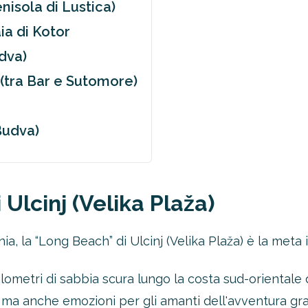
nisola di Lustica)
aia di Kotor
udva)
 (tra Bar e Sutomore)
 Budva)
Ulcinj (Velika Plaža)
ania, la “Long Beach” di Ulcinj (Velika Plaža) è la met
chilometri di sabbia scura lungo la costa sud-oriental
i, ma anche emozioni per gli amanti dell'avventura gra