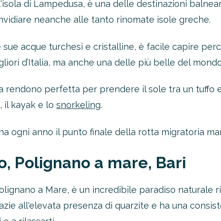
ll'isola di Lampedusa, è una delle destinazioni balnea
nvidiare neanche alle tanto rinomate isole greche.
 sue acque turchesi e cristalline, è facile capire per
liori d’Italia, ma anche una delle più belle del mondo
rendono perfetta per prendere il sole tra un tuffo e 
, il kayak e lo
snorkeling
.
gna ogni anno il punto finale della rotta migratoria ma
o, Polignano a mare, Bari
Polignano a Mare, è un incredibile paradiso naturale r
azie all'elevata presenza di quarzite e ha una consis