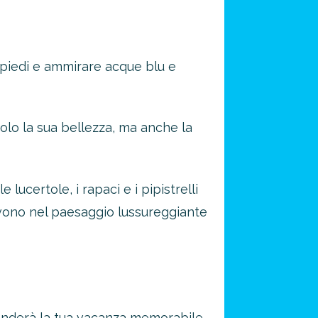
i piedi e ammirare acque blu e
solo la sua bellezza, ma anche la
e lucertole, i rapaci e i pipistrelli
ivono nel paesaggio lussureggiante
 renderà la tua vacanza memorabile.