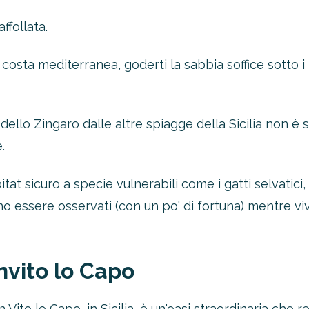
ffollata.
i costa mediterranea, goderti la sabbia soffice sotto 
dello Zingaro dalle altre spiagge della Sicilia non è 
.
itat sicuro a specie vulnerabili come i gatti selvatici, l
no essere osservati (con un po' di fortuna) mentre v
nvito lo Capo
 Vito lo Capo, in Sicilia, è un'oasi straordinaria che