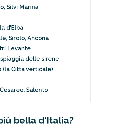
o, Silvi Marina
la d’Elba
lle, Sirolo, Ancona
stri Levante
a spiaggia delle sirene
(la Città verticale)
o Cesareo, Salento
iù bella d’Italia?