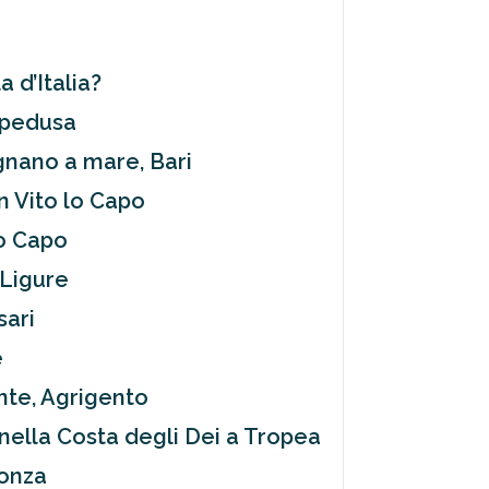
a d’Italia?
ampedusa
ignano a mare, Bari
an Vito lo Capo
lo Capo
 Ligure
sari
e
onte, Agrigento
 nella Costa degli Dei a Tropea
Ponza