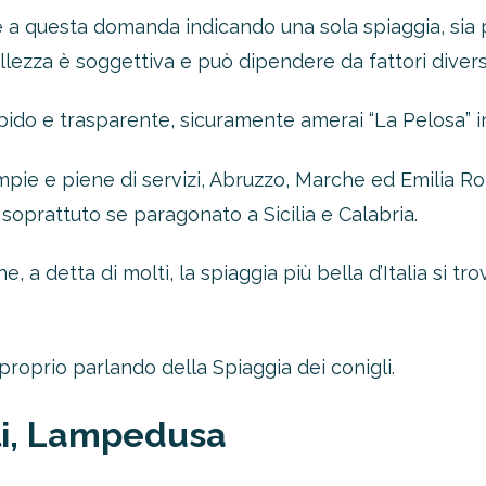
e a questa domanda indicando una sola spiaggia, sia p
lezza è soggettiva e può dipendere da fattori divers
mpido e trasparente, sicuramente amerai “La Pelosa” 
pie e piene di servizi, Abruzzo, Marche ed Emilia R
oprattuto se paragonato a Sicilia e Calabria.
 detta di molti, la spiaggia più bella d’Italia si tro
oltre il 21%!
tro 4-2-1
proprio parlando della Spiaggia dei conigli.
1 Novità!
li, Lampedusa
ERTA