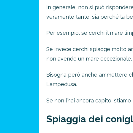
In generale, non si può risponder
veramente tante, sia perché la bel
Per esempio, se cerchi il mare li
Se invece cerchi spiagge molto am
non avendo un mare eccezionale, s
Bisogna però anche ammettere che, a
Risparmia 
Lampedusa.
approfitta del nos
Se non l’hai ancora capito, stiamo 
4 promozioni, 2 omaggi e 
Spiaggia dei conig
ATTIVA OFF