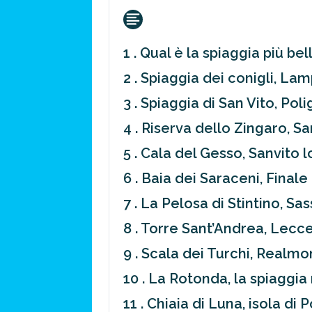
1 . Qual è la spiaggia più bell
2 . Spiaggia dei conigli, L
3 . Spiaggia di San Vito, Pol
4 . Riserva dello Zingaro, S
5 . Cala del Gesso, Sanvito 
6 . Baia dei Saraceni, Finale
7 . La Pelosa di Stintino, Sas
8 . Torre Sant’Andrea, Lecc
9 . Scala dei Turchi, Realm
10 . La Rotonda, la spiaggia
11 . Chiaia di Luna, isola di 