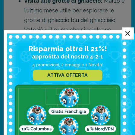
Visita alle grotte di ghiaccio:
Marzo è
l'ultimo mese utile per esplorare le
grotte di ghiaccio blu del ghiacciaio
Vatnajökull prima che si sciolgano.
Escursioni sui ghiacciai:
Camminare
Risparmia oltre il 21%!
su un ghiacciaio con ramponi e
approfitta del nostro 4-2-1
attrezzatura adeguata è un'avventura
4 promozioni, 2 omaggi e 1 Novità!
da non perdere.
ATTIVA OFFERTA
Snorkeling a Silfra:
Immergersi nelle
acque cristalline della fessura di Silfra,
tra le placche tettoniche
nordamericana ed eurasiatica, è
possibile tutto l'anno.
Whale watching:
Le escursioni per