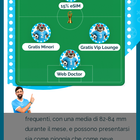
l'avvistamento delle balene partono
regolarmente anche in questo periodo.
Clima e Temperature a marzo
Il clima a marzo è ancora prettamente
invernale e molto variabile.
Temperature:
Le temperature medie
a Reykjavík oscillano tra -2°C e 3°C. Il
vento forte può far percepire una
temperatura ancora più bassa.
Precipitazioni:
Le precipitazioni sono
frequenti, con una media di 82-84 mm
durante il mese, e possono presentarsi
sia come pioggia che come neve.