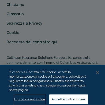
Chi siamo
Glossario
Sicurezza & Privacy
Cookie
Recedere dal contratto qui
Collinson Insurance Solutions Europe Ltd, conosciuta
commercialmente con il nome di Columbus Assicurazioni,
è autorizzata e regolata dal Malta Financial Services
Cliccando su “Accetta tutti i cookie”, accetti la
Authority in qualità di agente assicurativo (Distribution Act
memorizzazione dei cookie sul dispositivo. L’obbiettivo è
-Cap. 487). In Italia, Columbus Assicurazioni è soggetta
migliorare la tua navigazione sul nostro sito attraverso
alla vigilanza dell’IVASS.
attività di marketing che ci spiegano cosa desideri dalle
nostre pagine.
Impostazioni cookie
Accetta tutti i cookie