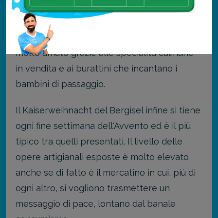
sfornati.
Il mercatino di piazza Wilten è piccolo, ma
molto amato grazie alle specialità culinarie
in vendita e ai burattini che incantano i
bambini di passaggio.
Il Kaiserweihnacht del Bergisel infine si tiene
ogni fine settimana dell'Avvento ed è il più
tipico tra quelli presentati. Il livello delle
opere artigianali esposte è molto elevato
anche se di fatto è il mercatino in cui, più di
ogni altro, si vogliono trasmettere un
messaggio di pace, lontano dal banale