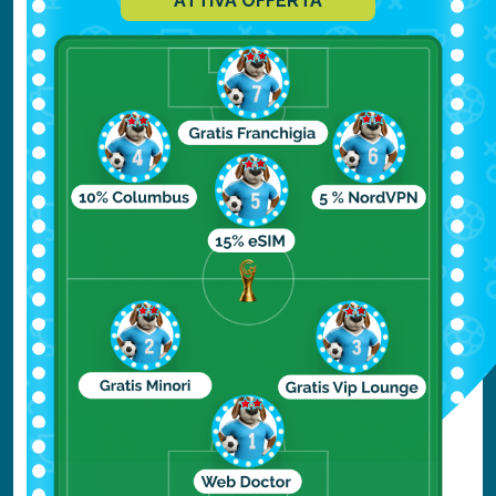
ATTIVA OFFERTA
culinarie non vi deluderanno.
Il mercatino dell'Avvento nella Marktplatz è
il posto perfetto in cui portare i bambini. Qui
i più piccoli possono cavalcare pony,
ascoltare fiabe e vedere gli spettacoli dei
burattini. Tutto sotto i magici riflessi di un
albero di cristallo alto 14 metri al centro
della piazza.
Il mercatino panoramico di Hungerburg offre
una splendida vista della città innevata,
mentre quello di St.Nikolaus è famoso
grazie alla musica tradizionale a fare da
sottofondo e al profumo dei biscotti appena