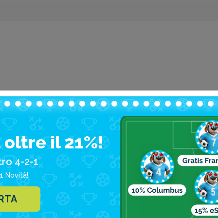
otland
oltre il 21%!
tro 4-2-1
1 Novità!
ERTA