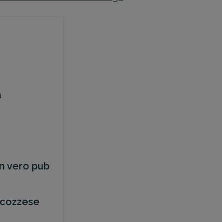
a
un vero pub
 scozzese