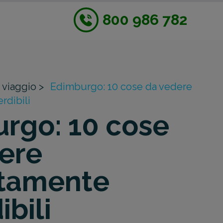
800 986 782
 viaggio >
Edimburgo: 10 cose da vedere
rdibili
rgo: 10 cose
ere
utamente
bili