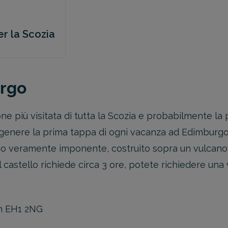
er la Scozia
urgo
ione più visitata di tutta la Scozia e probabilmente la
n genere la prima tappa di ogni vacanza ad Edimburgo
ificio veramente imponente, costruito sopra un vulca
l castello richiede circa 3 ore, potete richiedere una v
gh EH1 2NG