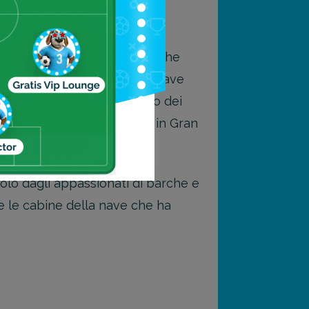
apprezzata dai tanti turisti che
e stata dal 1954 al 1997 la nave
o di guerra e per essere uno dei
isite all’estero e circa 270 in Gran
 solo dagli appassionati di barche e
 e le cabine della nave che ha