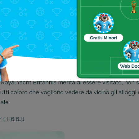
itannia
a delle più importanti attrazioni di Edimburgo, molto 
uella che oggi è una nave museo, può vantare di esser
ogettata per essere convertita in nave ospedale in cas
 la guerra fredda. La nave ha partecipato a circa 700 v
 da Carlo e Diana per il loro viaggio di nozze.
he Royal Yacht Britannia merita di essere visitato, non
tutti coloro che vogliono vedere da vicino gli alloggi
ale.
h EH6 6JJ