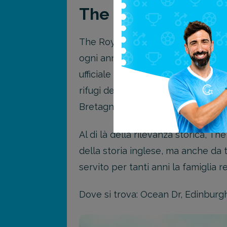
The Royal Yacht Br
The Royal Yacht Britannia è un’altr
ogni anno si recano a visitarla. Q
ufficiale della famiglia reale, pr
rifugi della famiglia reale durante
Bretagna, inoltre è stata utilizzata
Al di là della rilevanza storica, T
della storia inglese, ma anche da 
servito per tanti anni la famiglia re
Dove si trova: Ocean Dr, Edinburg