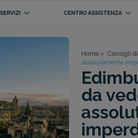
 SERVIZI
CENTRO ASSISTENZA
Home >
Consigli di
assolutamente impe
Edimbu
da ved
assol
imperdi