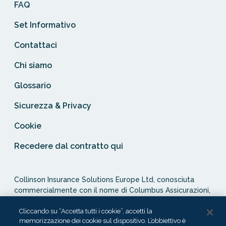
FAQ
Set Informativo
Contattaci
Chi siamo
Glossario
Sicurezza & Privacy
Cookie
Recedere dal contratto qui
Collinson Insurance Solutions Europe Ltd, conosciuta
commercialmente con il nome di Columbus Assicurazioni,
è autorizzata e regolata dal Malta Financial Services
Authority in qualità di agente assicurativo (Distribution Act
Cliccando su “Accetta tutti i cookie”, accetti la
memorizzazione dei cookie sul dispositivo. L’obbiettivo è
-Cap. 487). In Italia, Columbus Assicurazioni è soggetta