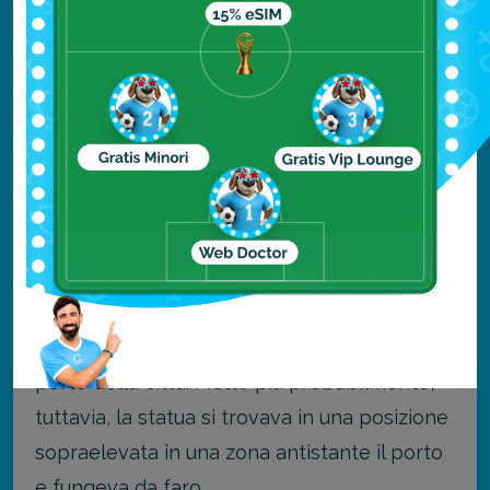
Leggi anche:
Il tempio di Artemide a Efeso
Il Colosso di Rodi (Grecia)
Del Colosso di Rodi oggi non resta niente, se
non la sua leggenda e le rappresentazioni
dell’epoca. Si narra infatti che fosse una
statua di bronzo alta quasi 40 metri, che
rappresentasse il Dio Solare Helios e che le
sue gambe divaricate fossero l’ingresso al
porto della città. Molto più probabilmente,
tuttavia, la statua si trovava in una posizione
sopraelevata in una zona antistante il porto
e fungeva da faro.