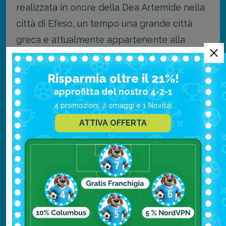
realizzata in onore della Dea Artemide nella
città di Efeso, un tempo una grande città
greca e attualmente appartenente alla
Turchia.
Risparmia oltre il 21%!
Si trattava di un tempio costruito in stile
approfitta del nostro 4-2-1
ionico di dimensioni enormi e
4 promozioni, 2 omaggi e 1 Novità!
particolarmente ricco di decorazioni. La sua
ATTIVA OFFERTA
costruzione risale ad un arco di tempo che
va dal 575 al 560 a.C.
Delle alte colonne di marmo, e della statua
della dea custodita al suo interno, oggi
rimane poco o niente, ma ad Efeso è
possibile ammirarne i resti.