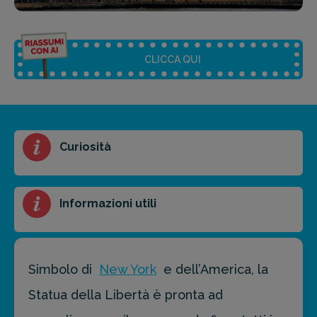
CLICCA QUI
Riassunto dell'articolo
Curiosità
Scegli il formato del riassunto
Breve
Medio
Punti chiave
Informazioni utili
Ottieni un preventivo personalizzato per la tua
prossima destinazione di viaggio.
Simbolo di
New York
e dell’America, la
Statua della Libertà è pronta ad
FAI PREVENTIVO