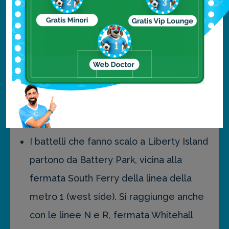
volle darle i lineamenti di sua madre.
Informazioni utili
Indirizzo: Liberty Island,
New York City
,
10004, Stati Uniti.
I battelli che fanno scalo a Liberty Island
partono da Battery Park, vicina alla
fermata South Ferry della linea della
metro 1 (west side). Si raggiunge anche
con le linee N e R, fermata Whitehall