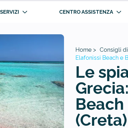
 SERVIZI
CENTRO ASSISTENZA
Home >
Consigli di
Elafonissi Beach e B
Le spi
Grecia:
Beach 
(Creta)