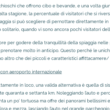
 chioschi che offrono cibo e bevande, e una volta giunti
 alta stagione, la percentuale di visitatori che si rive
piaggia si può scegliere di pernottare direttamente in
o solitario, quando vi sono ancora pochi visitatori dell
ore per godere della tranquillità della spiaggia nell
prenotare molto in anticipo. Questo perché le unich
 altro che dei piccoli e caratteristici affittacamere/ 
a con aeroporto internazionale
tamente in loco, una valida alternativa è quella di s
te quaranta e settanta km. Noleggiando l’auto e per
enta un po’ tortuosa ma offre dei panorami bellissimi 
un’ora e mezza, lasciando l’auto nel grande parcheggio