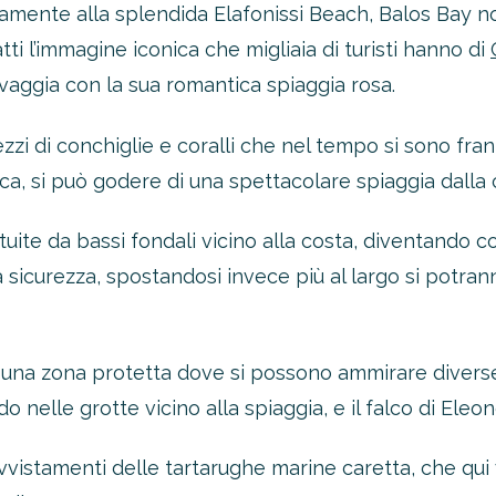
amente alla splendida Elafonissi Beach, Balos Bay no
fatti l’immagine iconica che migliaia di turisti hanno di
lvaggia con la sua romantica spiaggia rosa.
ezzi di conchiglie e coralli che nel tempo si sono fra
anca, si può godere di una spettacolare spiaggia dalla
uite da bassi fondali vicino alla costa, diventando c
a sicurezza, spostandosi invece più al largo si potran
è una zona protetta dove si possono ammirare diverse 
do nelle grotte vicino alla spiaggia, e il falco di Eleon
 avvistamenti delle tartarughe marine caretta, che q