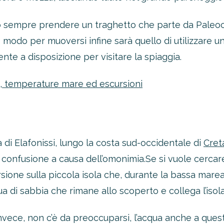
erò sempre prendere un traghetto che parte da Paleo
tro modo per muoversi infine sarà quello di utilizzare 
te a disposizione per visitare la spiaggia.
a, temperature mare ed escursioni
a di Elafonissi, lungo la costa sud-occidentale di
Cret
confusione a causa dell’omonimia.
Se si vuole cercare
rsione sulla piccola isola che, durante la bassa mare
a di sabbia che rimane allo scoperto e collega l’isola
invece, non c’è da preoccuparsi, l’acqua anche a quest