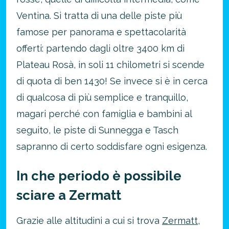
Ventina. Si tratta di una delle piste più
famose per panorama e spettacolarità
offerti: partendo dagli oltre 3400 km di
Plateau Rosà, in soli 11 chilometri si scende
Risparmia oltre il 21%!
di quota di ben 1430! Se invece si è in cerca
approfitta del nostro 4-2-1
di qualcosa di più semplice e tranquillo,
4 promozioni, 2 omaggi e 1 Novità!
magari perché con famiglia e bambini al
ATTIVA OFFERTA
seguito, le piste di Sunnegga e Tasch
sapranno di certo soddisfare ogni esigenza.
In che periodo è possibile
sciare a Zermatt
Grazie alle altitudini a cui si trova
Zermatt
,