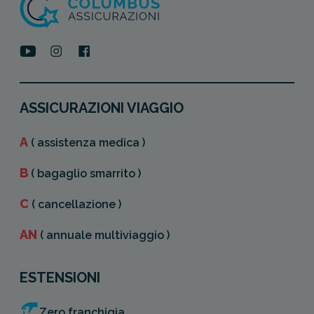
ASSICURAZIONI VIAGGIO
A
( assistenza medica )
B
( bagaglio smarrito )
C
( cancellazione )
AN
( annuale multiviaggio )
ESTENSIONI
Zero franchigia