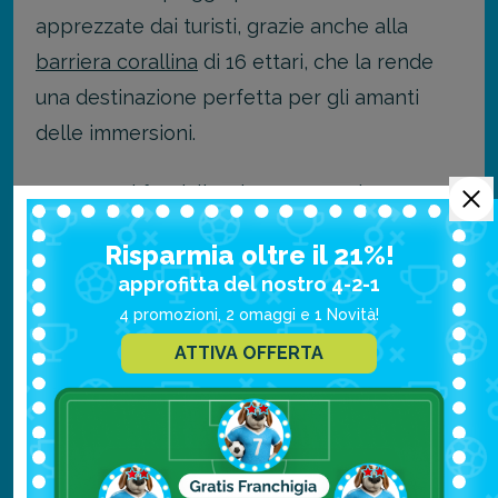
apprezzate dai turisti, grazie anche alla
barriera corallina
di 16 ettari, che la rende
una destinazione perfetta per gli amanti
delle immersioni.
Se amate i fondali, qui troverete circa 500
specie di pesci che popolano le acque
Risparmia oltre il 21%!
intorno all'isola. Per chi preferisce rimanere
approfitta del nostro 4-2-1
sulla terraferma, invece, le spiagge dell'isola
4 promozioni, 2 omaggi e 1 Novità!
sono perfette per rilassarsi davanti a
ATTIVA OFFERTA
panorami mozzafiato.
Acque cristalline e sabbia bianca, cosa
chiedere di più?