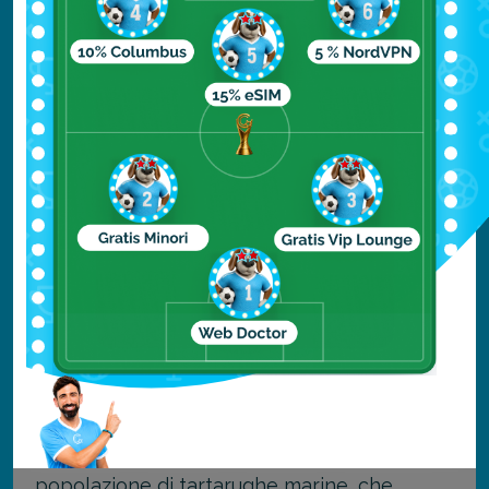
Cayos Zapatillas (Arcipelago)
Cayos Zapatillas è un arcipelago di due
piccole isole situato vicino a Bocas del Toro,
a
Panama
, note soprattutto per le loro
spiagge di sabbia bianca e le acque
cristalline.
La
barriera corallina
intorno alle isole offre la
possibilità di osservare da vicino la vita
marina, rendendo destinazione molto
popolare per gli appassionati di
snorkeling
.
Cayos Zapatillas ospita anche una grande
popolazione di tartarughe marine, che