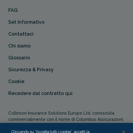
FAQ
Set Informativo
Contattaci
Chi siamo
Glossario
Sicurezza & Privacy
Cookie
Recedere dal contratto qui
Collinson Insurance Solutions Europe Ltd, conosciuta
commercialmente con il nome di Columbus Assicurazioni,
è autorizzata e regolata dal Malta Financial Services
Cliccando su “Accetta tutti i cookie”, accetti la
Authority in qualità di agente assicurativo (Distribution Act