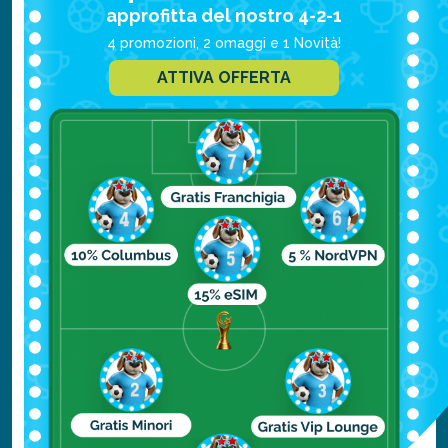
approfitta del nostro 4-2-1
Leggi anche:
4 promozioni, 2 omaggi e 1 Novità!
Le spiagge più belle di Cuba e i Cayos
ATTIVA OFFERTA
Guida alle spiagge più belle di
Santiago de Cuba
Le spiagge dove ammirare la barriera
corallina a Cuba
Documenti necessari per un
viaggio a Cuba
Per entrare a
Cuba
è necessario disporre di
un passaporto con più di 6 mesi di validità e
di un visto, del quale si occupa in genere il
tour operator. Anche sul sito Viaggiare Sicuri