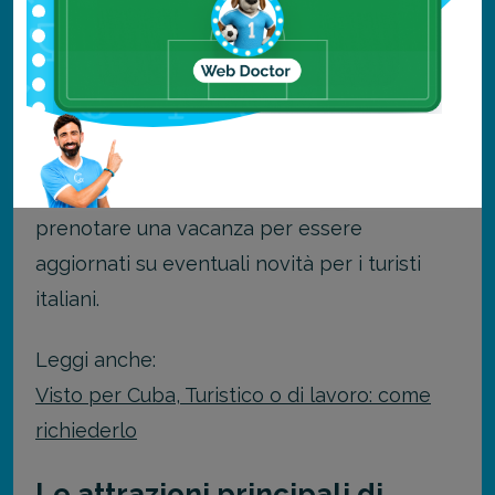
della Farnesina è riportata la
raccomandazione ad acquistare un’
assicurazione sanitaria di viaggio per Cuba
.
Si consiglia comunque di consultare il sito
del Ministero degli Affari Esteri prima di
prenotare una vacanza per essere
aggiornati su eventuali novità per i turisti
italiani.
Leggi anche:
Visto per Cuba, Turistico o di lavoro: come
richiederlo
Le attrazioni principali di