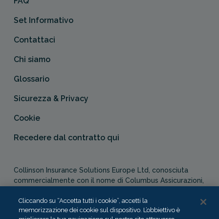
FAQ
Set Informativo
Contattaci
Chi siamo
Glossario
Sicurezza & Privacy
Cookie
Recedere dal contratto qui
Collinson Insurance Solutions Europe Ltd, conosciuta
commercialmente con il nome di Columbus Assicurazioni,
è autorizzata e regolata dal Malta Financial Services
Cliccando su “Accetta tutti i cookie”, accetti la
Authority in qualità di agente assicurativo (Distribution Act
memorizzazione dei cookie sul dispositivo. L’obbiettivo è
-Cap. 487). In Italia, Columbus Assicurazioni è soggetta