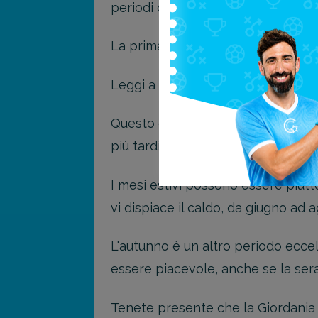
periodi dell'anno che sono migliori d
La primavera è un periodo incantev
Leggi a che "
Andare in Giordania 
Questo è anche un buon periodo pe
più tardi nel corso dell'anno.
I mesi estivi possono essere piut
vi dispiace il caldo, da giugno ad 
L'autunno è un altro periodo ecce
essere piacevole, anche se la ser
Tenete presente che la Giordania 