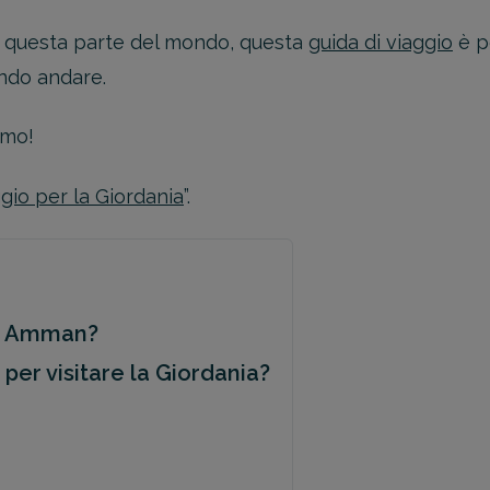
in questa parte del mondo, questa
guida di viaggio
è p
ndo andare.
amo!
ggio per la Giordania
”.
da Amman?
e per visitare la Giordania?