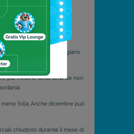
 fiori che sbocciano.
dato che molte persone viaggiano
e più fresche della sera. Se non
iordania.
'è meno folla. Anche dicembre può
iali chiudono durante il mese di