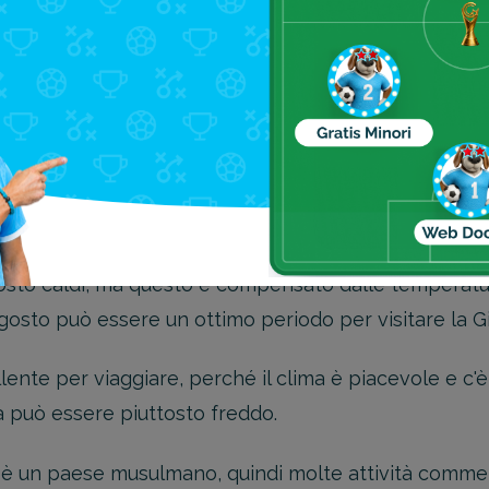
i altri per visitarla.
ole, con le temperature che iniziano a riscaldarsi e i
a Febbraio: clima e temperature
".
r visitare la Giordania se volete evitare la folla, 
tosto caldi, ma questo è compensato dalle temperatur
agosto può essere un ottimo periodo per visitare la G
llente per viaggiare, perché il clima è piacevole e c
a può essere piuttosto freddo.
è un paese musulmano, quindi molte attività commerc