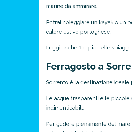
marine da ammirare.
Potrai noleggiare un kayak o un pe
calore estivo portoghese.
Leggi anche “
Le più belle spiagge 
Ferragosto a Sorren
Sorrento è la destinazione ideale
Risparmia 
approfitta del nos
Le acque trasparenti e le piccole
4 promozioni, 2 omaggi e 
indimenticabile.
ATTIVA OFF
Per godere pienamente del mare di S