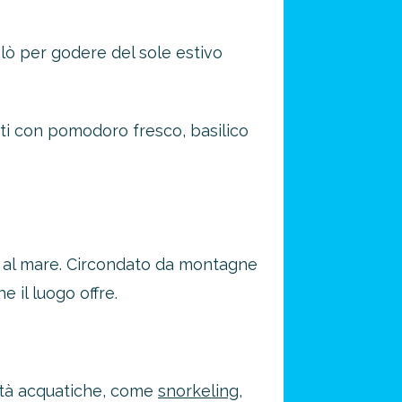
alò per godere del sole estivo
rati con pomodoro fresco, basilico
va al mare. Circondato da montagne
e il luogo offre.
vità acquatiche, come
snorkeling
,