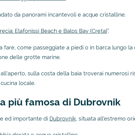
ndato da panorami incantevoli e acque cristalline.
recia: Elafonissi Beach e Balos Bay (Creta)
”.
da fare, come passeggiate a piedi o in barca lungo la
ione delle grotte marine.
all'aperto, sulla costa della baia troverai numerosi ri
 cucina locale.
 la più famosa di Dubrovnik
nde ed importante di
Dubrovnik
, situata all'estremo ori
bbia dorata e acque cristalline.