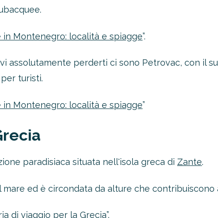
subacquee.
 in Montenegro: località e spiagge
”.
evi assolutamente perderti ci sono Petrovac, con il 
er turisti.
 in Montenegro: località e spiagge
”
Grecia
ione paradisiaca situata nell'isola greca di
Zante
.
ul mare ed è circondata da alture che contribuiscono a
ia di viaggio per la Grecia
”.