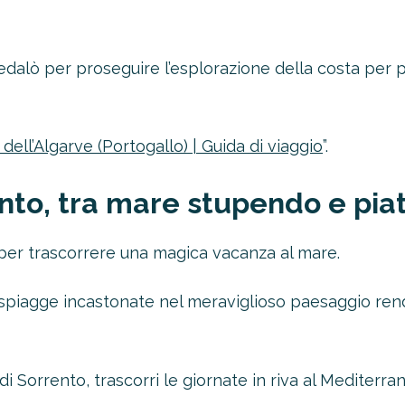
dalò per proseguire l’esplorazione della costa per p
dell’Algarve (Portogallo) | Guida di viaggio
”.
to, tra mare stupendo e piatt
 per trascorrere una magica vacanza al mare.
oltre il 21%!
tro 4-2-1
 spiagge incastonate nel meraviglioso paesaggio re
1 Novità!
ERTA
orrento, trascorri le giornate in riva al Mediterrane